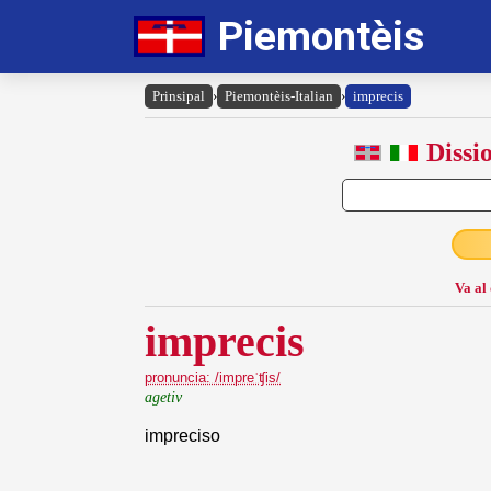
Piemontèis
Prinsipal
›
Piemontèis-Italian
›
imprecis
Dissi
Va al
imprecis
pronuncia: /impreˈʧis/
agetiv
impreciso