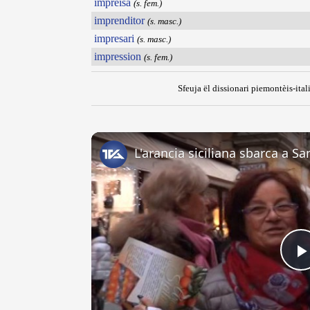
imprèisa
(s. fem.)
imprenditor
(s. masc.)
impresari
(s. masc.)
impression
(s. fem.)
Sfeuja ël dissionari piemontèis-ital
L'arancia siciliana sbarca a S