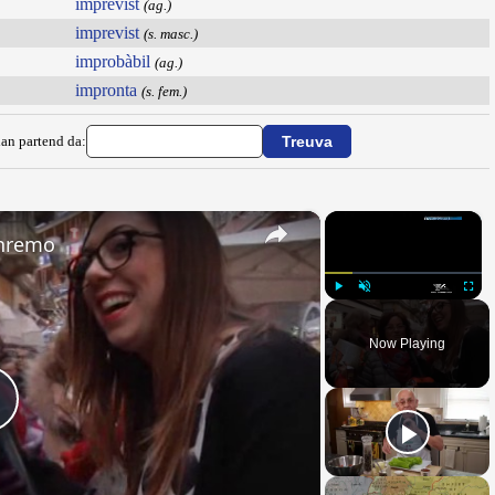
imprevist
(ag.)
imprevist
(s. masc.)
improbàbil
(ag.)
impronta
(s. fem.)
ian partend da:
×
×
anremo
Play
Unmute
Fullsc
Now Playing
Play