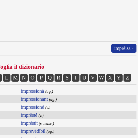
imprèisa ›
oglia il dizionario
L
M
N
O
P
Q
R
S
T
U
V
W
X
Y
Z
impressionà
(ag.)
impressionant
(ag.)
impressioné
(v.)
imprësté
(v.)
impréstit
(s. masc.)
imprevëdìbil
(ag.)