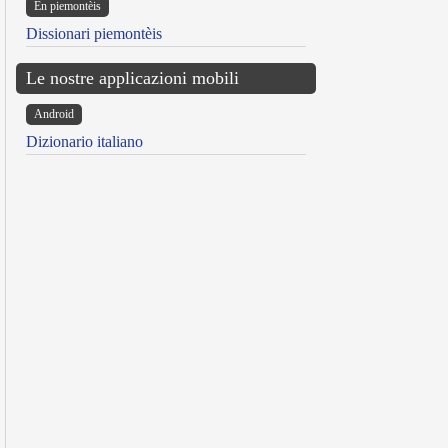
Ën piemontèis
Dissionari piemontèis
Le nostre applicazioni mobili
Android
Dizionario italiano
reen