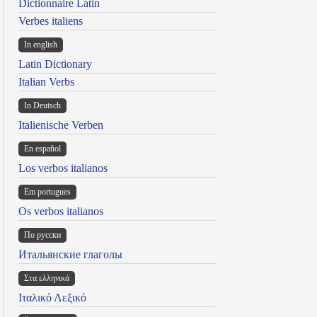
Dictionnaire Latin
Verbes italiens
In english
Latin Dictionary
Italian Verbs
In Deutsch
Italienische Verben
En español
Los verbos italianos
Em portugues
Os verbos italianos
По русски
Итальянские глаголы
Στα ελληνικά
Ιταλικό Λεξικό