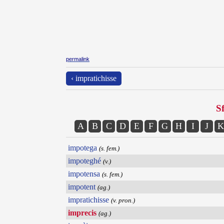
permalink
‹ impratichisse
Sf
A
B
C
D
E
F
G
H
I
J
K
impotega
(s. fem.)
impoteghé
(v.)
impotensa
(s. fem.)
impotent
(ag.)
impratichisse
(v. pron.)
imprecis
(ag.)