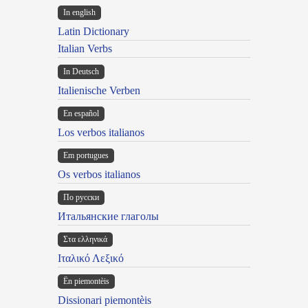
In english
Latin Dictionary
Italian Verbs
In Deutsch
Italienische Verben
En español
Los verbos italianos
Em portugues
Os verbos italianos
По русски
Итальянские глаголы
Στα ελληνικά
Ιταλικό Λεξικό
Ën piemontèis
Dissionari piemontèis