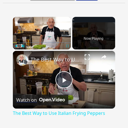
×
Now Playing
×
Play
Unmute
Fullscreen
The Best Way to Use Italian Frying Peppers
Play
Watch on
Video
The Best Way to Use Italian Frying Peppers