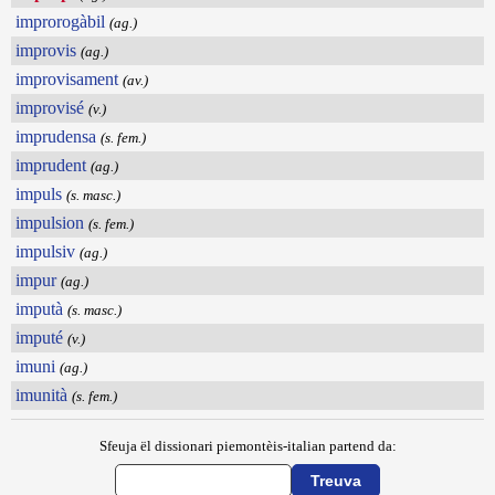
improrogàbil
(ag.)
improvis
(ag.)
improvisament
(av.)
improvisé
(v.)
imprudensa
(s. fem.)
imprudent
(ag.)
impuls
(s. masc.)
impulsion
(s. fem.)
impulsiv
(ag.)
impur
(ag.)
imputà
(s. masc.)
imputé
(v.)
imuni
(ag.)
imunità
(s. fem.)
Sfeuja ël dissionari piemontèis-italian partend da: