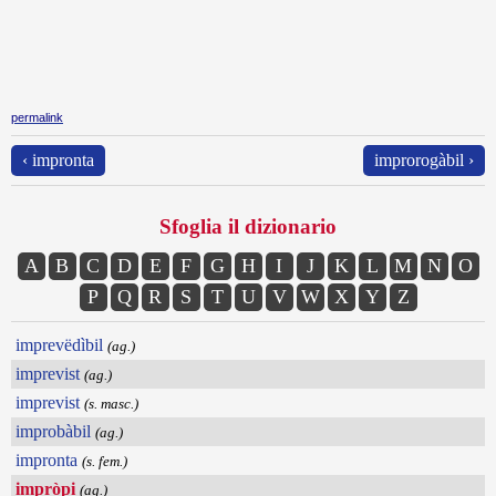
permalink
‹ impronta
improrogàbil ›
Sfoglia il dizionario
A
B
C
D
E
F
G
H
I
J
K
L
M
N
O
P
Q
R
S
T
U
V
W
X
Y
Z
imprevëdìbil
(ag.)
imprevist
(ag.)
imprevist
(s. masc.)
improbàbil
(ag.)
impronta
(s. fem.)
impròpi
(ag.)