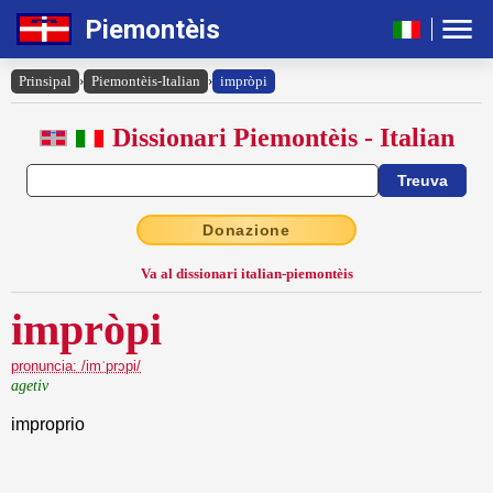
Piemontèis
Prinsipal
›
Piemontèis-Italian
›
impròpi
Dissionari Piemontèis - Italian
Donazione
Va al dissionari italian-piemontèis
impròpi
pronuncia: /imˈprɔpi/
agetiv
improprio