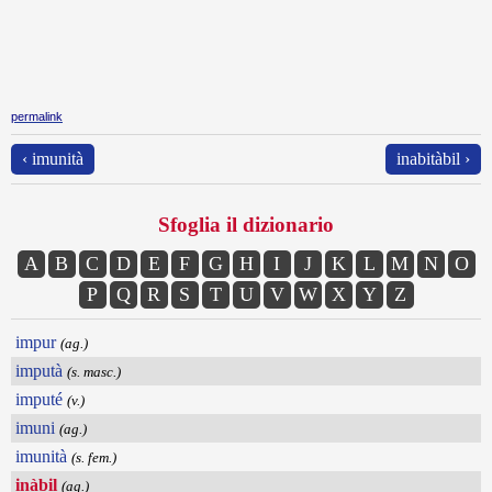
permalink
‹ imunità
inabitàbil ›
Sfoglia il dizionario
A
B
C
D
E
F
G
H
I
J
K
L
M
N
O
P
Q
R
S
T
U
V
W
X
Y
Z
impur
(ag.)
imputà
(s. masc.)
imputé
(v.)
imuni
(ag.)
imunità
(s. fem.)
inàbil
(ag.)