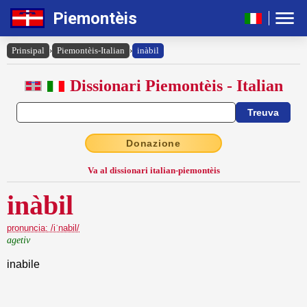
Piemontèis
Prinsipal
›
Piemontèis-Italian
›
inàbil
Dissionari Piemontèis - Italian
Donazione
Va al dissionari italian-piemontèis
inàbil
pronuncia: /iˈnabil/
agetiv
inabile