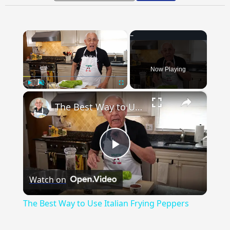
×
Now Playing
×
Play
Unmute
Fullscreen
The Best Way to Use Italian Frying Peppers
Play
Watch on
Video
The Best Way to Use Italian Frying Peppers