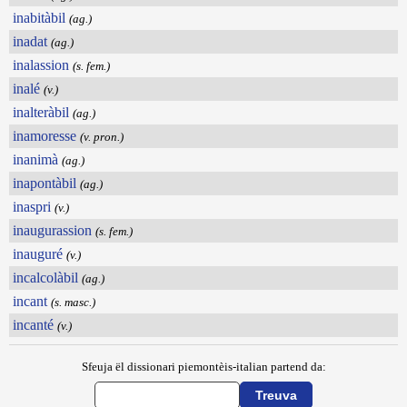
inabitàbil
(ag.)
inadat
(ag.)
inalassion
(s. fem.)
inalé
(v.)
inalteràbil
(ag.)
inamoresse
(v. pron.)
inanimà
(ag.)
inapontàbil
(ag.)
inaspri
(v.)
inaugurassion
(s. fem.)
inauguré
(v.)
incalcolàbil
(ag.)
incant
(s. masc.)
incanté
(v.)
Sfeuja ël dissionari piemontèis-italian partend da: