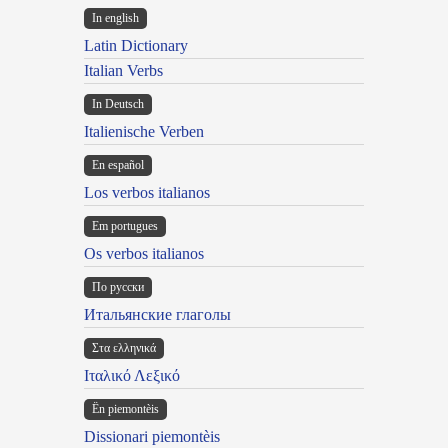
In english
Latin Dictionary
Italian Verbs
In Deutsch
Italienische Verben
En español
Los verbos italianos
Em portugues
Os verbos italianos
По русски
Итальянские глаголы
Στα ελληνικά
Ιταλικό Λεξικό
Ën piemontèis
Dissionari piemontèis