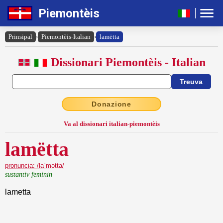
Piemontèis
Prinsipal
›
Piemontèis-Italian
›
lamëtta
Dissionari Piemontèis - Italian
Donazione
Va al dissionari italian-piemontèis
lamëtta
pronuncia: /laˈmətta/
sustantiv feminin
lametta