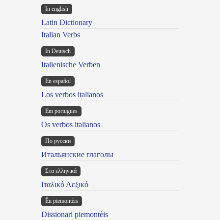
In english
Latin Dictionary
Italian Verbs
In Deutsch
Italienische Verben
En español
Los verbos italianos
Em portugues
Os verbos italianos
По русски
Итальянские глаголы
Στα ελληνικά
Ιταλικό Λεξικό
Ën piemontèis
Dissionari piemontèis