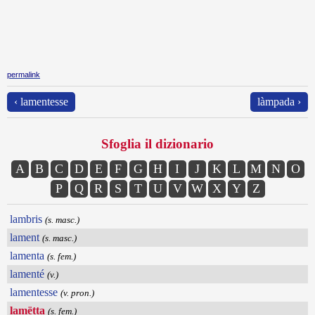
permalink
‹ lamentesse
làmpada ›
Sfoglia il dizionario
A
B
C
D
E
F
G
H
I
J
K
L
M
N
O
P
Q
R
S
T
U
V
W
X
Y
Z
lambris
(s. masc.)
lament
(s. masc.)
lamenta
(s. fem.)
lamenté
(v.)
lamentesse
(v. pron.)
lamëtta
(s. fem.)