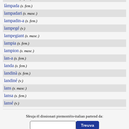
làmpada
(s. fem.)
lampadari
(s. masc.)
lampadin-a
(s. fem.)
lampegé
(v.)
lampegiant
(s. masc.)
lampia
(s. fem.)
lampion
(s. masc.)
lan-a
(s. fem.)
landa
(s. fem.)
landinà
(s. fem.)
landiné
(v.)
lans
(s. masc.)
lansa
(s. fem.)
lansé
(v.)
Sfeuja ël dissionari piemontèis-italian partend da: