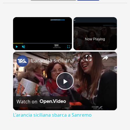
×
Now Playing
×
Play
Unmute
Fullscreen
L'arancia siciliana sbarca a Sanremo
Play
Watch on
Video
L'arancia siciliana sbarca a Sanremo