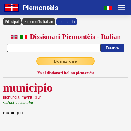
Piemontèis
Prinsipal
›
Piemontèis-Italian
›
municipio
Dissionari Piemontèis - Italian
Donazione
Va al dissionari italian-piemontèis
municipio
pronuncia: /myniʧiˈpju/
sustantiv masculin
municipio