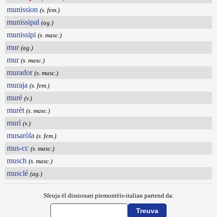
munission
(s. fem.)
munissipal
(ag.)
munissipi
(s. masc.)
mur
(ag.)
mur
(s. masc.)
murador
(s. masc.)
muraja
(s. fem.)
muré
(v.)
murèt
(s. masc.)
murì
(v.)
musaròla
(s. fem.)
mus-cc
(s. masc.)
musch
(s. masc.)
musclé
(ag.)
Sfeuja ël dissionari piemontèis-italian partend da: