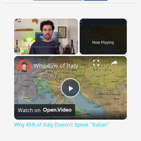
×
Now Playing
×
Play
Unmute
Fullscreen
Why 45% of Italy Doesn't Speak "Italian"
Play
Watch on
Video
Why 45% of Italy Doesn't Speak "Italian"