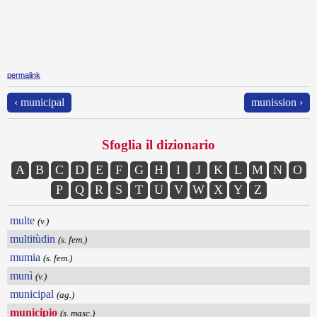
permalink
‹ municipal
munission ›
Sfoglia il dizionario
A
B
C
D
E
F
G
H
I
J
K
L
M
N
O
P
Q
R
S
T
U
V
W
X
Y
Z
multe
(v.)
multitùdin
(s. fem.)
mumia
(s. fem.)
munì
(v.)
municipal
(ag.)
municipio
(s. masc.)