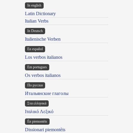
In english
Latin Dictionary
Italian Verbs
In Deutsch
Italienische Verben
En español
Los verbos italianos
Em portugues
Os verbos italianos
По русски
Итальянские глаголы
Στα ελληνικά
Ιταλικό Λεξικό
Ën piemontèis
Dissionari piemontèis