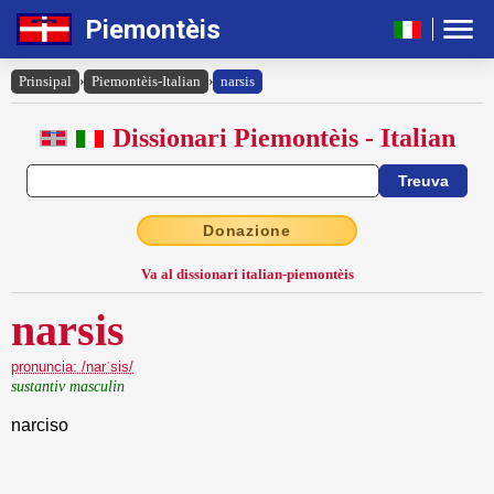
Piemontèis
Prinsipal
›
Piemontèis-Italian
›
narsis
Dissionari Piemontèis - Italian
Donazione
Va al dissionari italian-piemontèis
narsis
pronuncia: /narˈsis/
sustantiv masculin
narciso