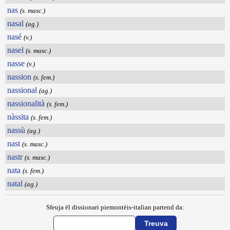
nas
(s. masc.)
nasal
(ag.)
nasé
(v.)
nasel
(s. masc.)
nasse
(v.)
nassion
(s. fem.)
nassional
(ag.)
nassionalità
(s. fem.)
nàssita
(s. fem.)
nassù
(ag.)
nast
(s. masc.)
nastr
(s. masc.)
nata
(s. fem.)
natal
(ag.)
Sfeuja ël dissionari piemontèis-italian partend da: