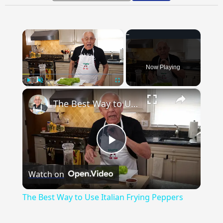
×
Now Playing
×
Play
Unmute
Fullscreen
The Best Way to Use Italian Frying Peppers
Play
Watch on
Video
The Best Way to Use Italian Frying Peppers