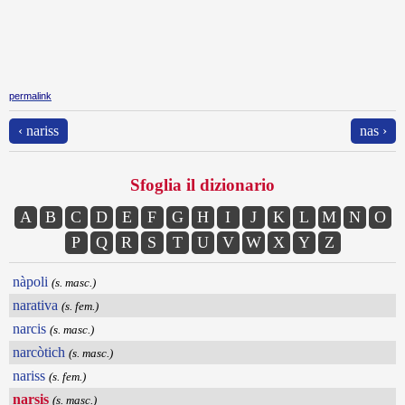
permalink
‹ nariss
nas ›
Sfoglia il dizionario
A
B
C
D
E
F
G
H
I
J
K
L
M
N
O
P
Q
R
S
T
U
V
W
X
Y
Z
nàpoli
(s. masc.)
narativa
(s. fem.)
narcis
(s. masc.)
narcòtich
(s. masc.)
nariss
(s. fem.)
narsis
(s. masc.)