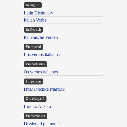
In english
Latin Dictionary
Italian Verbs
In Deutsch
Italienische Verben
En español
Los verbos italianos
Em portugues
Os verbos italianos
По русски
Итальянские глаголы
Στα ελληνικά
Ιταλικό Λεξικό
Ën piemontèis
Dissionari piemontèis