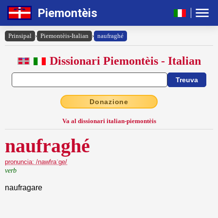
Piemontèis
Prinsipal
›
Piemontèis-Italian
›
naufraghé
Dissionari Piemontèis - Italian
Donazione
Va al dissionari italian-piemontèis
naufraghé
pronuncia: /nawfraˈge/
verb
naufragare