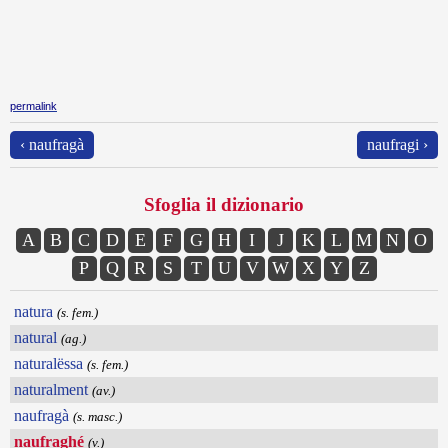
permalink
‹ naufragà
naufragi ›
Sfoglia il dizionario
A
B
C
D
E
F
G
H
I
J
K
L
M
N
O
P
Q
R
S
T
U
V
W
X
Y
Z
natura
(s. fem.)
natural
(ag.)
naturalëssa
(s. fem.)
naturalment
(av.)
naufragà
(s. masc.)
naufraghé
(v.)