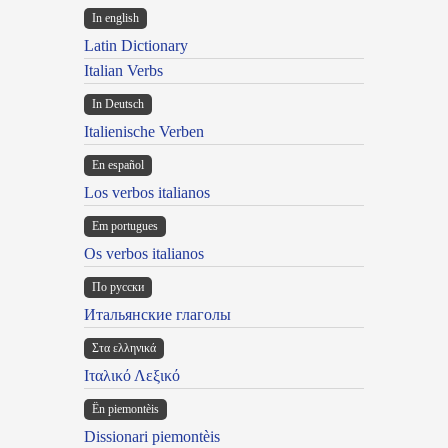
In english
Latin Dictionary
Italian Verbs
In Deutsch
Italienische Verben
En español
Los verbos italianos
Em portugues
Os verbos italianos
По русски
Итальянские глаголы
Στα ελληνικά
Ιταλικό Λεξικό
Ën piemontèis
Dissionari piemontèis