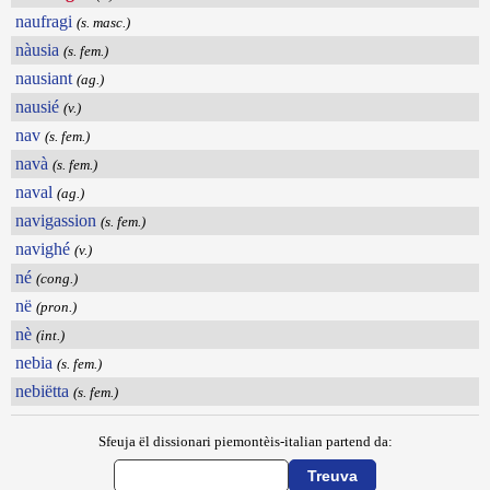
naufragi
(s. masc.)
nàusia
(s. fem.)
nausiant
(ag.)
nausié
(v.)
nav
(s. fem.)
navà
(s. fem.)
naval
(ag.)
navigassion
(s. fem.)
navighé
(v.)
né
(cong.)
në
(pron.)
nè
(int.)
nebia
(s. fem.)
nebiëtta
(s. fem.)
Sfeuja ël dissionari piemontèis-italian partend da: