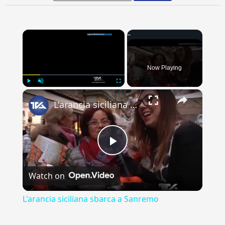
×
Now Playing
×
Play
Unmute
Fullscreen
L'arancia siciliana sbarca a Sanremo
Play
Watch on
Video
L'arancia siciliana sbarca a Sanremo