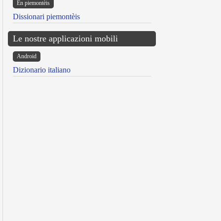
Ën piemontèis
Dissionari piemontèis
Le nostre applicazioni mobili
Android
Dizionario italiano
reen