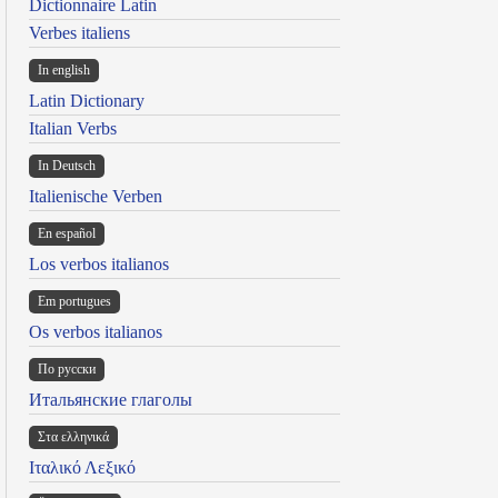
Dictionnaire Latin
Verbes italiens
In english
Latin Dictionary
Italian Verbs
In Deutsch
Italienische Verben
En español
Los verbos italianos
Em portugues
Os verbos italianos
По русски
Итальянские глаголы
Στα ελληνικά
Ιταλικό Λεξικό