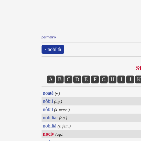
permalink
‹ nobiltà
Sf
A
B
C
D
E
F
G
H
I
J
K
noaté
(v.)
nòbil
(ag.)
nòbil
(s. masc.)
nobiliar
(ag.)
nobiltà
(s. fem.)
nociv
(ag.)