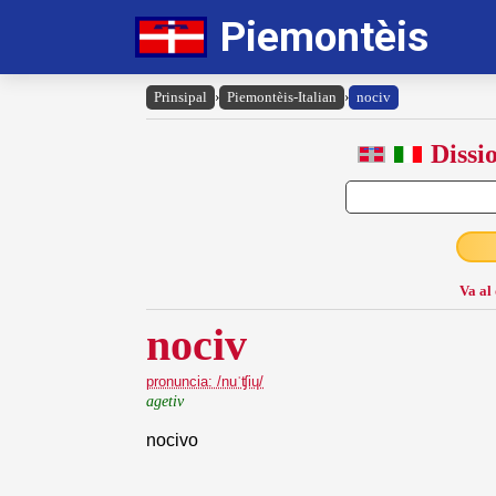
Piemontèis
Prinsipal
›
Piemontèis-Italian
›
nociv
Dissi
Va al
nociv
pronuncia: /nuˈʧiɥ/
agetiv
nocivo