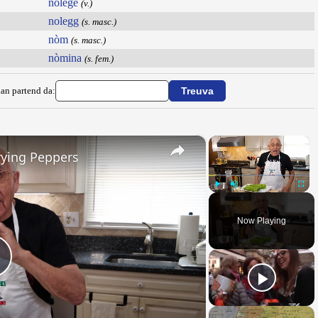
nolegé
(v.)
nolegg
(s. masc.)
nòm
(s. masc.)
nòmina
(s. fem.)
ian partend da:
×
×
rying Peppers
Play
Unmute
Fullsc
Now Playing
Play