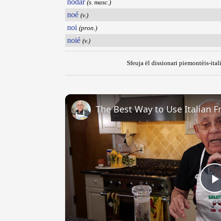
nodar
(s. masc.)
noé
(v.)
noi
(pron.)
noié
(v.)
Sfeuja ël dissionari piemontèis-ital
The Best Way to Use Italian F