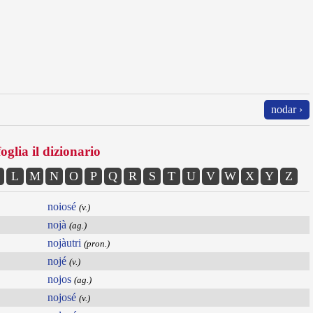
nodar ›
oglia il dizionario
L
M
N
O
P
Q
R
S
T
U
V
W
X
Y
Z
noiosé
(v.)
nojà
(ag.)
nojàutri
(pron.)
nojé
(v.)
nojos
(ag.)
nojosé
(v.)