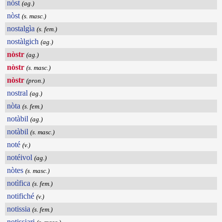
nòst
(ag.)
nòst
(s. masc.)
nostalgìa
(s. fem.)
nostàlgich
(ag.)
nòstr
(ag.)
nòstr
(s. masc.)
nòstr
(pron.)
nostral
(ag.)
nòta
(s. fem.)
notàbil
(ag.)
notàbil
(s. masc.)
noté
(v.)
notéivol
(ag.)
nòtes
(s. masc.)
notìfica
(s. fem.)
notifiché
(v.)
notissia
(s. fem.)
notissiari