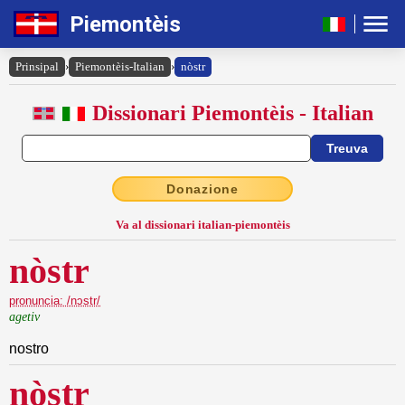
Piemontèis
Prinsipal
›
Piemontèis-Italian
›
nòstr
Dissionari Piemontèis - Italian
Donazione
Va al dissionari italian-piemontèis
nòstr
pronuncia: /nɔstr/
agetiv
nostro
nòstr