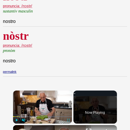
pronuncia: /nɔstr/
sustantiv masculin
nostro
nòstr
pronuncia: /nɔstr/
pronòm
nostro
permalink
×
Now Playing
×
Play
Unmute
Fullscreen