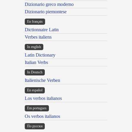
Dizionario greco moderno
Dizionario piemontese
En français
Dictionnaire Latin
Verbes italiens
In english
Latin Dictionary
Italian Verbs
In Deutsch
Italienische Verben
En español
Los verbos italianos
Em portugues
Os verbos italianos
По русски