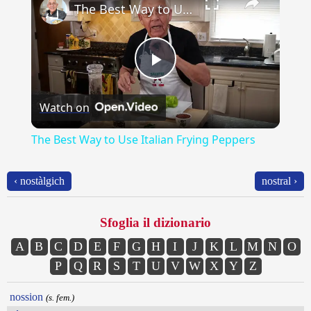
The Best Way to Use Italian Frying Peppers
Play
Watch on
Video
The Best Way to Use Italian Frying Peppers
‹ nostàlgich
nostral ›
Sfoglia il dizionario
A
B
C
D
E
F
G
H
I
J
K
L
M
N
O
P
Q
R
S
T
U
V
W
X
Y
Z
nossion
(s. fem.)