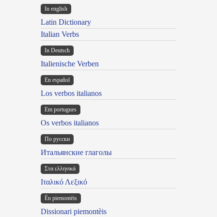
In english
Latin Dictionary
Italian Verbs
In Deutsch
Italienische Verben
En español
Los verbos italianos
Em portugues
Os verbos italianos
По русски
Итальянские глаголы
Στα ελληνικά
Ιταλικό Λεξικό
Ën piemontèis
Dissionari piemontèis