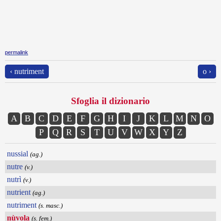
permalink
‹ nutriment
o ›
Sfoglia il dizionario
A
B
C
D
E
F
G
H
I
J
K
L
M
N
O
P
Q
R
S
T
U
V
W
X
Y
Z
nussial
(ag.)
nutre
(v.)
nutrì
(v.)
nutrient
(ag.)
nutriment
(s. masc.)
nùvola
(s. fem.)