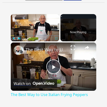
×
Now Playing
×
Play
Unmute
Fullscreen
The Best Way to Use Italian Frying Peppers
Play
Watch on
Video
The Best Way to Use Italian Frying Peppers