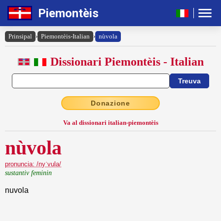
Piemontèis
Prinsipal
›
Piemontèis-Italian
›
nùvola
Dissionari Piemontèis - Italian
Donazione
Va al dissionari italian-piemontèis
nùvola
pronuncia: /nyˈvula/
sustantiv feminin
nuvola