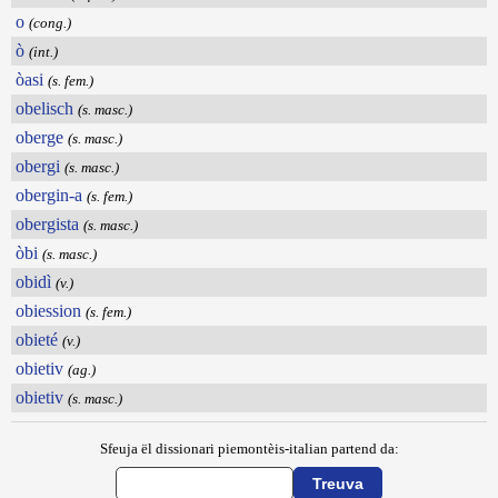
o
(cong.)
ò
(int.)
òasi
(s. fem.)
obelisch
(s. masc.)
oberge
(s. masc.)
obergi
(s. masc.)
obergin-a
(s. fem.)
obergista
(s. masc.)
òbi
(s. masc.)
obidì
(v.)
obiession
(s. fem.)
obieté
(v.)
obietiv
(ag.)
obietiv
(s. masc.)
Sfeuja ël dissionari piemontèis-italian partend da: