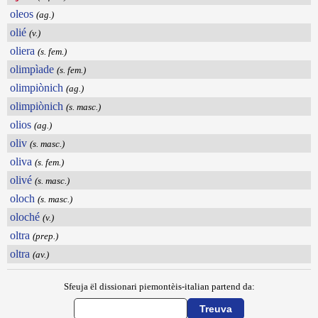
oleos
(ag.)
olié
(v.)
oliera
(s. fem.)
olimpìade
(s. fem.)
olimpiònich
(ag.)
olimpiònich
(s. masc.)
olios
(ag.)
oliv
(s. masc.)
oliva
(s. fem.)
olivé
(s. masc.)
oloch
(s. masc.)
oloché
(v.)
oltra
(prep.)
oltra
(av.)
Sfeuja ël dissionari piemontèis-italian partend da: