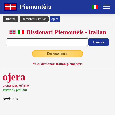
Piemontèis
Prinsipal
›
Piemontèis-Italian
›
ojera
Dissionari Piemontèis - Italian
Donazione
Va al dissionari italian-piemontèis
ojera
pronuncia: /uˈjera/
sustantiv feminin
occhiaia