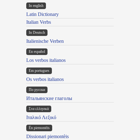
In english
Latin Dictionary
Italian Verbs
In Deutsch
Italienische Verben
En español
Los verbos italianos
Em portugues
Os verbos italianos
По русски
Итальянские глаголы
Στα ελληνικά
Ιταλικό Λεξικό
Ën piemontèis
Dissionari piemontèis