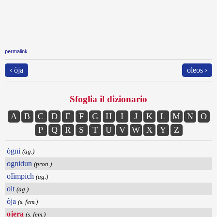
permalink
‹ òja
oleos ›
Sfoglia il dizionario
A
B
C
D
E
F
G
H
I
J
K
L
M
N
O
P
Q
R
S
T
U
V
W
X
Y
Z
ògni
(ag.)
ognidun
(pron.)
oIìmpich
(ag.)
oit
(ag.)
òja
(s. fem.)
ojera
(s. fem.)