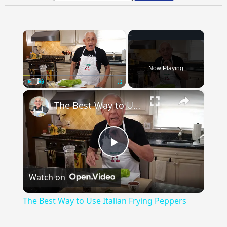
×
Now Playing
×
Play
Unmute
Fullscreen
The Best Way to Use Italian Frying Peppers
Play
Watch on
Video
The Best Way to Use Italian Frying Peppers