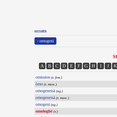
permalink
‹ omogeni
Sf
A
B
C
D
E
F
G
H
I
J
K
omission
(s. fem.)
òmo
(s. masc.)
omogeneisà
(ag.)
omogeneisà
(s. masc.)
omogeni
(ag.)
omologhé
(v.)