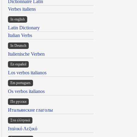
Dictionnaire Latin
Verbes italiens
In english
Latin Dictionary
Italian Verbs
In Deutsch
Italienische Verben
En español
Los verbos italianos
Em portugues
Os verbos italianos
По русски
Итальянские глаголы
Στα ελληνικά
Ιταλικό Λεξικό