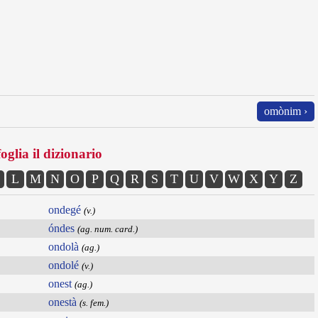
omònim ›
oglia il dizionario
L
M
N
O
P
Q
R
S
T
U
V
W
X
Y
Z
ondegé
(v.)
óndes
(ag. num. card.)
ondolà
(ag.)
ondolé
(v.)
onest
(ag.)
onestà
(s. fem.)