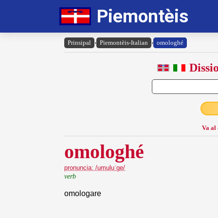
Piemontèis
Prinsipal
›
Piemontèis-Italian
›
omologhé
Dissi
Va al
omologhé
pronuncia: /umuluˈge/
verb
omologare