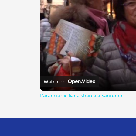
Watch on
L'arancia siciliana sbarca a Sanremo
---CACHE---