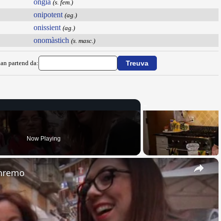
ongia
(s. fem.)
onipotent
(ag.)
onissient
(ag.)
onomàstich
(s. masc.)
ian partend da:
Now Playing
×
anremo