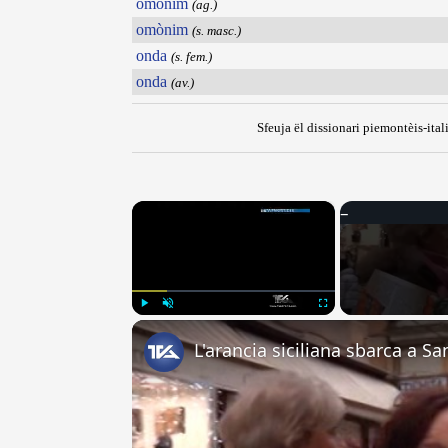
omònim
(ag.)
omònim
(s. masc.)
onda
(s. fem.)
onda
(av.)
Sfeuja ël dissionari piemontèis-ital
×
Play
Unmute
Fullscreen
L'arancia siciliana sbarca a S