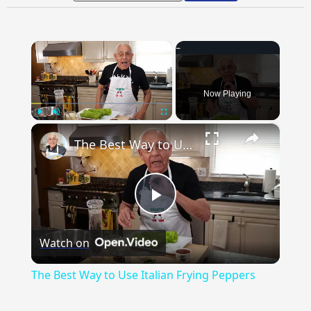
×
Now Playing
×
Play
Unmute
Fullscreen
The Best Way to Use Italian Frying Peppers
Play
Watch on
Video
The Best Way to Use Italian Frying Peppers