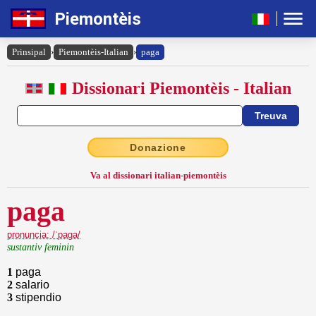
Piemontèis
Prinsipal
›
Piemontèis-Italian
›
paga
Dissionari Piemontèis - Italian
Donazione
Va al dissionari italian-piemontèis
paga
pronuncia: /ˈpaga/
sustantiv feminin
1
paga
2
salario
3
stipendio