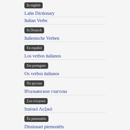
In english
Latin Dictionary
Italian Verbs
In Deutsch
Italienische Verben
En español
Los verbos italianos
Em portugues
Os verbos italianos
По русски
Итальянские глаголы
Στα ελληνικά
Ιταλικό Λεξικό
Ën piemontèis
Dissionari piemontèis