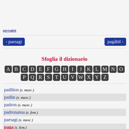
permalink
‹ paesagi
pagàbil ›
Sfoglia il dizionario
A
B
C
D
E
F
G
H
I
J
K
L
M
N
O
P
Q
R
S
T
U
V
W
X
Y
Z
padilion
(s. masc.)
padlin
(s. masc.)
padron
(s. masc.)
padronansa
(s. fem.)
paesagi
(s. masc.)
paga
(s. fem.)