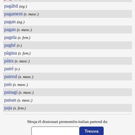
pagàbil
(ag.)
pagament
(s. masc.)
pagan
(ag.)
pagan
(s. masc.)
pagela
(s. fem.)
paghé
(v.)
pàgina
(s. fem.)
pàira
(s. masc.)
pairé
(v.)
paireul
(s. masc.)
pais
(s. masc.)
paisagi
(s. masc.)
paisan
(s. masc.)
paja
(s. fem.)
Sfeuja ël dissionari piemontèis-italian partend da: