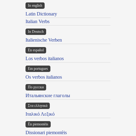
In english
Latin Dictionary
Italian Verbs
In Deutsch
Italienische Verben
En español
Los verbos italianos
Em portugues
Os verbos italianos
По русски
Итальянские глаголы
Στα ελληνικά
Ιταλικό Λεξικό
Ën piemontèis
Dissionari piemontèis