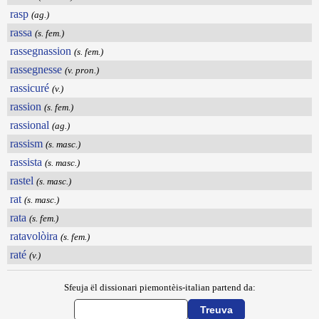
rasp
(ag.)
rassa
(s. fem.)
rassegnassion
(s. fem.)
rassegnesse
(v. pron.)
rassicuré
(v.)
rassion
(s. fem.)
rassional
(ag.)
rassism
(s. masc.)
rassista
(s. masc.)
rastel
(s. masc.)
rat
(s. masc.)
rata
(s. fem.)
ratavolòira
(s. fem.)
raté
(v.)
Sfeuja ël dissionari piemontèis-italian partend da: