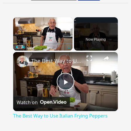
×
Now Playing
×
Play
Unmute
Fullscreen
The Best Way to Use Italian Frying Peppers
Play
Watch on
Video
The Best Way to Use Italian Frying Peppers