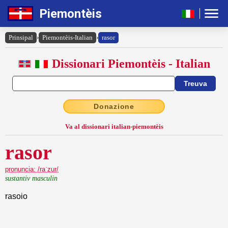
Piemontèis
Prinsipal
›
Piemontèis-Italian
›
rasor
Dissionari Piemontèis - Italian
Donazione
Va al dissionari italian-piemontèis
rasor
pronuncia: /raˈzur/
sustantiv masculin
rasoio