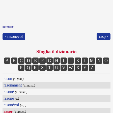
permalink
‹ rasonévol
rasp ›
Sfoglia il dizionario
A
B
C
D
E
F
G
H
I
J
K
L
M
N
O
P
Q
R
S
T
U
V
W
X
Y
Z
rason
(s. fem.)
rasonament
(s. masc.)
rasoné
(s. masc.)
rasoné
(v.)
rasonévol
(ag.)
rasor
(s. masc.)