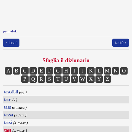
permalink
‹ tassì
tasté ›
Sfoglia il dizionario
A
B
C
D
E
F
G
H
I
J
K
L
M
N
O
P
Q
R
S
T
U
V
W
X
Y
Z
tascàbil
(ag.)
tase
(v.)
tass
(s. masc.)
tassa
(s. fem.)
tassì
(s. masc.)
tast
(s. masc.)