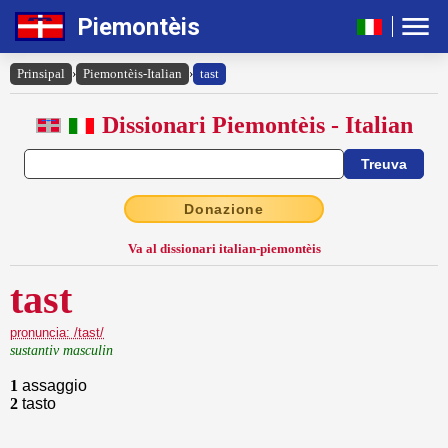
Piemontèis
Prinsipal
›
Piemontèis-Italian
›
tast
Dissionari Piemontèis - Italian
Donazione
Va al dissionari italian-piemontèis
tast
pronuncia: /tast/
sustantiv masculin
1
assaggio
2
tasto