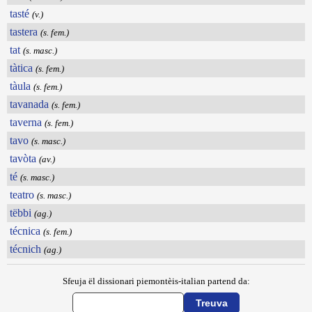
tasté
(v.)
tastera
(s. fem.)
tat
(s. masc.)
tàtica
(s. fem.)
tàula
(s. fem.)
tavanada
(s. fem.)
taverna
(s. fem.)
tavo
(s. masc.)
tavòta
(av.)
té
(s. masc.)
teatro
(s. masc.)
tëbbi
(ag.)
técnica
(s. fem.)
técnich
(ag.)
Sfeuja ël dissionari piemontèis-italian partend da: