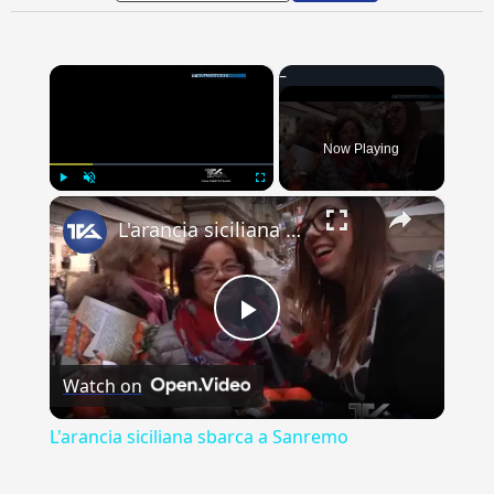
×
Now Playing
×
Play
Unmute
Fullscreen
L'arancia siciliana sbarca a Sanremo
Play
Watch on
Video
L'arancia siciliana sbarca a Sanremo