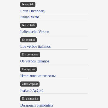
In english
Latin Dictionary
Italian Verbs
In Deutsch
Italienische Verben
En español
Los verbos italianos
Em portugues
Os verbos italianos
По русски
Итальянские глаголы
Στα ελληνικά
Ιταλικό Λεξικό
Ën piemontèis
Dissionari piemontèis