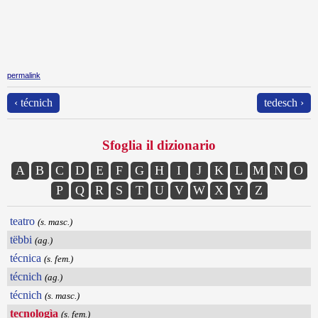
permalink
‹ técnich
tedesch ›
Sfoglia il dizionario
A
B
C
D
E
F
G
H
I
J
K
L
M
N
O
P
Q
R
S
T
U
V
W
X
Y
Z
teatro
(s. masc.)
tëbbi
(ag.)
técnica
(s. fem.)
técnich
(ag.)
técnich
(s. masc.)
tecnologìa
(s. fem.)