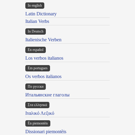
In english
Latin Dictionary
Italian Verbs
In Deutsch
Italienische Verben
En español
Los verbos italianos
Em portugues
Os verbos italianos
По русски
Итальянские глаголы
Στα ελληνικά
Ιταλικό Λεξικό
Ën piemontèis
Dissionari piemontèis