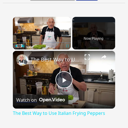
×
Now Playing
×
Play
Unmute
Fullscreen
The Best Way to Use Italian Frying Peppers
Play
Watch on
Video
The Best Way to Use Italian Frying Peppers