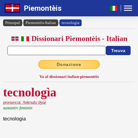
Piemontèis
Prinsipal
›
Piemontèis-Italian
›
tecnologìa
Dissionari Piemontèis - Italian
Donazione
Va al dissionari italian-piemontèis
tecnologìa
pronuncia: /teknuluˈʤia/
sustantiv feminin
tecnologia