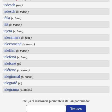
tedesch
(ag.)
tedesch
(s. masc.)
tèila
(s. fem.)
tèit
(s. masc.)
tejera
(s. fem.)
telecàmera
(s. fem.)
telecomand
(s. masc.)
telefilm
(s. masc.)
telefonà
(s. fem.)
telefoné
(v.)
teléfono
(s. masc.)
telegiornal
(s. masc.)
telegrafé
(v.)
telegrama
(s. masc.)
Sfeuja ël dissionari piemontèis-italian partend da: