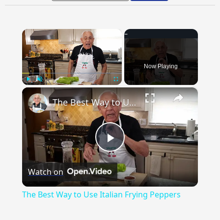
×
Now Playing
×
Play
Unmute
Fullscreen
The Best Way to Use Italian Frying Peppers
Play
Watch on
Video
The Best Way to Use Italian Frying Peppers