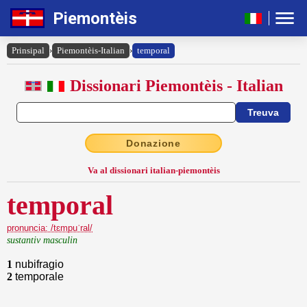
Piemontèis
Prinsipal
›
Piemontèis-Italian
›
temporal
Dissionari Piemontèis - Italian
Donazione
Va al dissionari italian-piemontèis
temporal
pronuncia: /tɛmpuˈral/
sustantiv masculin
1
nubifragio
2
temporale