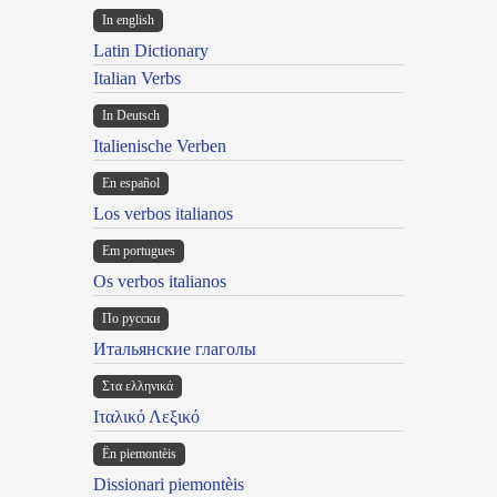
In english
Latin Dictionary
Italian Verbs
In Deutsch
Italienische Verben
En español
Los verbos italianos
Em portugues
Os verbos italianos
По русски
Итальянские глаголы
Στα ελληνικά
Ιταλικό Λεξικό
Ën piemontèis
Dissionari piemontèis