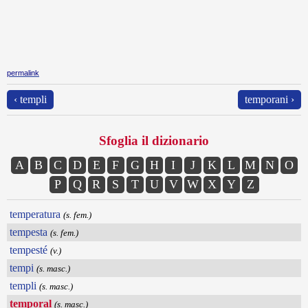
permalink
‹ templi
temporani ›
Sfoglia il dizionario
A
B
C
D
E
F
G
H
I
J
K
L
M
N
O
P
Q
R
S
T
U
V
W
X
Y
Z
temperatura
(s. fem.)
tempesta
(s. fem.)
tempesté
(v.)
tempi
(s. masc.)
templi
(s. masc.)
temporal
(s. masc.)