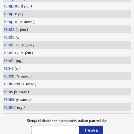
temporani
(ag.)
tempré
(v.)
temprin
(s. masc.)
tenda
(s. fem.)
tende
(v.)
tendensa
(s. fem.)
tendin-a
(s. fem.)
tendù
(ag.)
ten-e
(v.)
tenent
(s. masc.)
teniment
(s. masc.)
ténis
(s. masc.)
téniss
(s. masc.)
tënner
(ag.)
Sfeuja ël dissionari piemontèis-italian partend da: