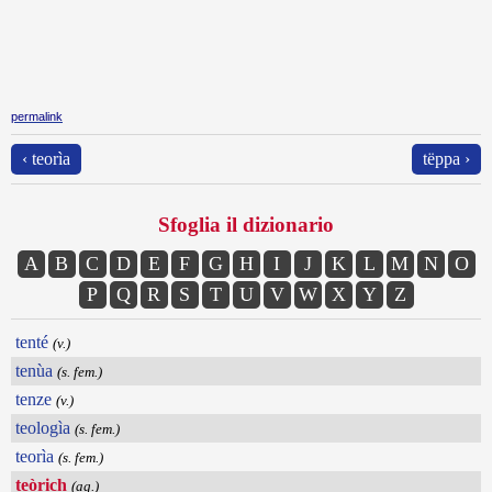
permalink
‹ teorìa
tëppa ›
Sfoglia il dizionario
A
B
C
D
E
F
G
H
I
J
K
L
M
N
O
P
Q
R
S
T
U
V
W
X
Y
Z
tenté
(v.)
tenùa
(s. fem.)
tenze
(v.)
teologìa
(s. fem.)
teorìa
(s. fem.)
teòrich
(ag.)