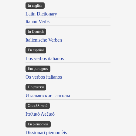
In english
Latin Dictionary
Italian Verbs
In Deutsch
Italienische Verben
En español
Los verbos italianos
Em portugues
Os verbos italianos
По русски
Итальянские глаголы
Στα ελληνικά
Ιταλικό Λεξικό
Ën piemontèis
Dissionari piemontèis