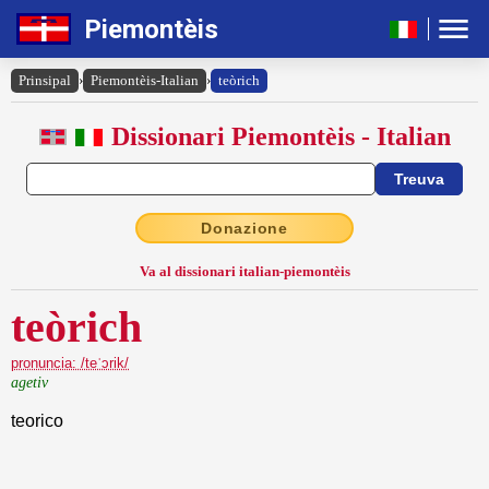
Piemontèis
Prinsipal
›
Piemontèis-Italian
›
teòrich
Dissionari Piemontèis - Italian
Donazione
Va al dissionari italian-piemontèis
teòrich
pronuncia: /teˈɔrik/
agetiv
teorico