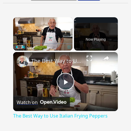
×
Now Playing
×
Play
Unmute
Fullscreen
The Best Way to Use Italian Frying Peppers
Play
Watch on
Video
The Best Way to Use Italian Frying Peppers