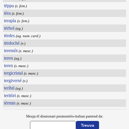
tëppa
(s. fem.)
tèra
(s. fem.)
terapìa
(s. fem.)
tërbol
(ag.)
tërdes
(ag. num. card.)
tërdoché
(v.)
teremòt
(s. masc.)
teren
(ag.)
teren
(s. masc.)
tergicristal
(s. masc.)
tergiversé
(v.)
terìbil
(ag.)
teritòri
(s. masc.)
tèrmin
(s. masc.)
Sfeuja ël dissionari piemontèis-italian partend da: