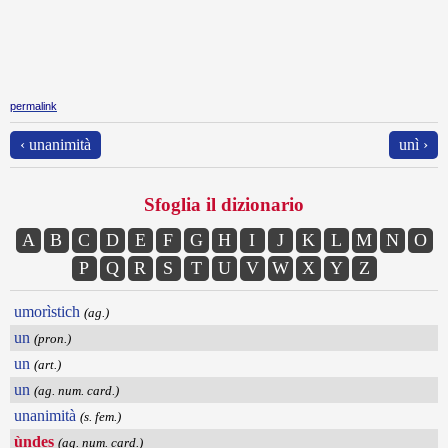
permalink
‹ unanimità
unì ›
Sfoglia il dizionario
A
B
C
D
E
F
G
H
I
J
K
L
M
N
O
P
Q
R
S
T
U
V
W
X
Y
Z
umorìstich
(ag.)
un
(pron.)
un
(art.)
un
(ag. num. card.)
unanimità
(s. fem.)
ùndes
(ag. num. card.)