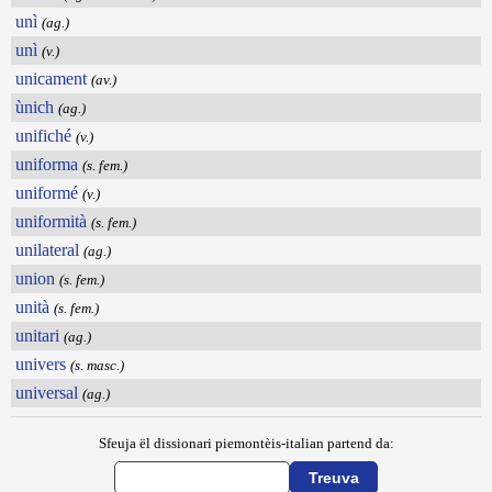
unì
(ag.)
unì
(v.)
unicament
(av.)
ùnich
(ag.)
unifiché
(v.)
uniforma
(s. fem.)
uniformé
(v.)
uniformità
(s. fem.)
unilateral
(ag.)
union
(s. fem.)
unità
(s. fem.)
unitari
(ag.)
univers
(s. masc.)
universal
(ag.)
Sfeuja ël dissionari piemontèis-italian partend da: