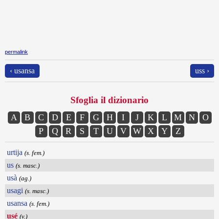
permalink
‹ usansa
uss ›
Sfoglia il dizionario
A
B
C
D
E
F
G
H
I
J
K
L
M
N
O
P
Q
R
S
T
U
V
W
X
Y
Z
urtija
(s. fem.)
us
(s. masc.)
usà
(ag.)
usagi
(s. masc.)
usansa
(s. fem.)
usé
(v.)