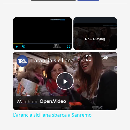
×
Now Playing
×
Play
Unmute
Fullscreen
L'arancia siciliana sbarca a Sanremo
Play
Watch on
Video
L'arancia siciliana sbarca a Sanremo