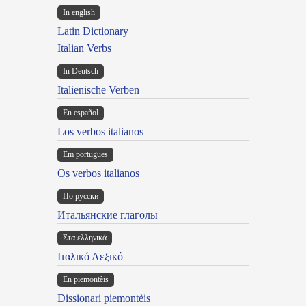
In english
Latin Dictionary
Italian Verbs
In Deutsch
Italienische Verben
En español
Los verbos italianos
Em portugues
Os verbos italianos
По русски
Итальянские глаголы
Στα ελληνικά
Ιταλικό Λεξικό
Ën piemontèis
Dissionari piemontèis