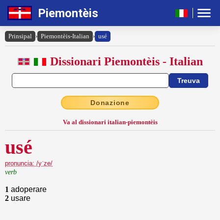
Piemontèis
Prinsipal
›
Piemontèis-Italian
›
usé
Dissionari Piemontèis - Italian
Donazione
Va al dissionari italian-piemontèis
usé
pronuncia: /yˈze/
verb
1
adoperare
2
usare