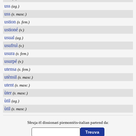
uss
(ag.)
uss
(s. masc.)
ustion
(s. fem.)
ustioné
(v.)
usual
(ag.)
usufruì
(v.)
usura
(s. fem.)
usurpé
(v.)
utensa
(s. fem.)
utènsil
(s. masc.)
utent
(s. masc.)
ùter
(s. masc.)
ùtil
(ag.)
ùtil
(s. masc.)
Sfeuja ël dissionari piemontèis-italian partend da: