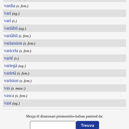
vardia
(s. fem.)
vari
(ag.)
varì
(v.)
variàbil
(ag.)
variàbil
(s. fem.)
variassion
(s. fem.)
varicela
(s. fem.)
varié
(v.)
variegà
(ag.)
varietà
(s. fem.)
varision
(s. fem.)
vas
(s. masc.)
vasca
(s. fem.)
vast
(ag.)
Sfeuja ël dissionari piemontèis-italian partend da: