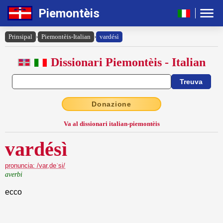
Piemontèis
Prinsipal
›
Piemontèis-Italian
›
vardésì
Dissionari Piemontèis - Italian
Donazione
Va al dissionari italian-piemontèis
vardésì
pronuncia: /var,deˈsi/
averbi
ecco