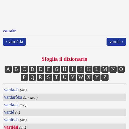
permalink
‹ vardé-là
vardia ›
Sfoglia il dizionario
A
B
C
D
E
F
G
H
I
J
K
L
M
N
O
P
Q
R
S
T
U
V
W
X
Y
Z
varda-là
(av.)
vardaròba
(s. masc.)
varda-sì
(av.)
vardé
(v.)
vardé-là
(av.)
vardésì
(av.)