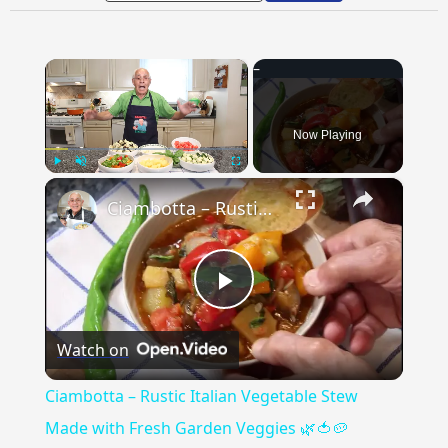
×
Now Playing
×
Play
Unmute
Fullscreen
Ciambotta – Rustic Italian Vegetable Stew Made with Fresh Garden Veggies 🌿🍅🥔
Play
Watch on
Video
Ciambotta – Rustic Italian Vegetable Stew
Made with Fresh Garden Veggies 🌿🍅🥔