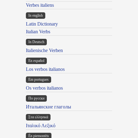
Verbes italiens
In english
Latin Dictionary
Italian Verbs
In Deutsch
Italienische Verben
En español
Los verbos italianos
Em portugues
Os verbos italianos
По русски
Итальянские глаголы
Στα ελληνικά
Ιταλικό Λεξικό
Ën piemontèis