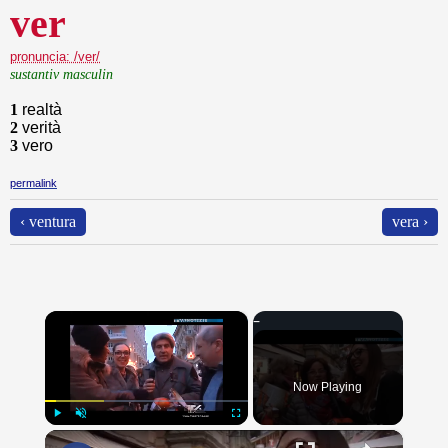
ver
pronuncia: /ver/
sustantiv masculin
1
realtà
2
verità
3
vero
permalink
‹ ventura
vera ›
×
Now Playing
×
Play
Unmute
Fullscreen