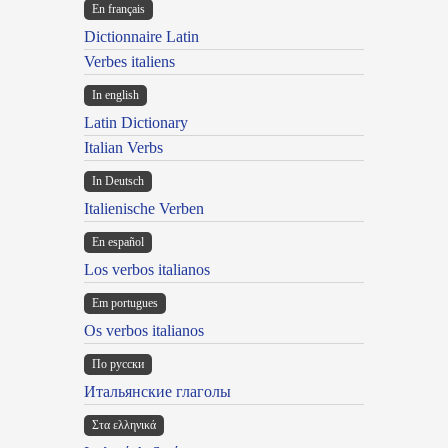
En français
Dictionnaire Latin
Verbes italiens
In english
Latin Dictionary
Italian Verbs
In Deutsch
Italienische Verben
En español
Los verbos italianos
Em portugues
Os verbos italianos
По русски
Итальянские глаголы
Στα ελληνικά