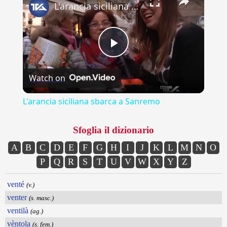
L'arancia siciliana sbarca a Sanremo
Play
Watch on
Video
L'arancia siciliana sbarca a Sanremo
Sfoglia il dizionario
A
B
C
D
E
F
G
H
I
J
K
L
M
N
O
P
Q
R
S
T
U
V
W
X
Y
Z
venté
(v.)
venter
(s. masc.)
ventilà
(ag.)
vèntola
(s. fem.)