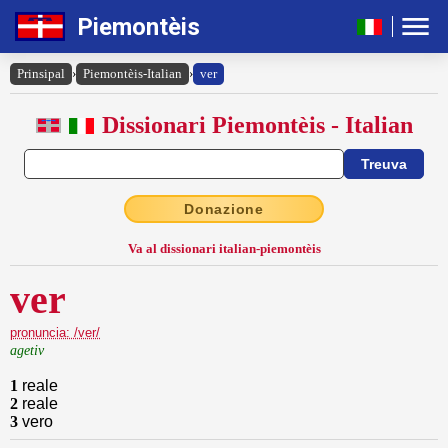
Piemontèis
Prinsipal
›
Piemontèis-Italian
›
ver
Dissionari Piemontèis - Italian
Donazione
Va al dissionari italian-piemontèis
ver
pronuncia: /ver/
agetiv
1
reale
2
reale
3
vero