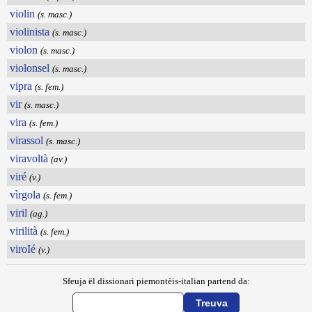
violin
(s. masc.)
violinista
(s. masc.)
violon
(s. masc.)
violonsel
(s. masc.)
vipra
(s. fem.)
vir
(s. masc.)
vira
(s. fem.)
virassol
(s. masc.)
viravoltà
(av.)
viré
(v.)
vìrgola
(s. fem.)
viril
(ag.)
virilità
(s. fem.)
viroIé
(v.)
Sfeuja ël dissionari piemontèis-italian partend da: