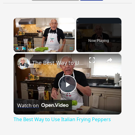
×
Now Playing
×
Play
Unmute
Fullscreen
The Best Way to Use Italian Frying Peppers
Play
Watch on
Video
The Best Way to Use Italian Frying Peppers