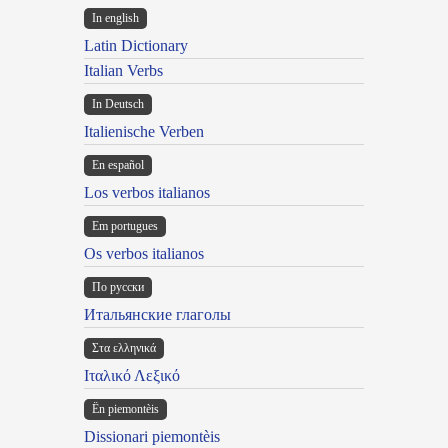
In english
Latin Dictionary
Italian Verbs
In Deutsch
Italienische Verben
En español
Los verbos italianos
Em portugues
Os verbos italianos
По русски
Итальянские глаголы
Στα ελληνικά
Ιταλικό Λεξικό
Ën piemontèis
Dissionari piemontèis