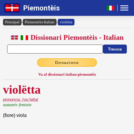
Piemontèis
Prinsipal
›
Piemontèis-Italian
›
violëtta
Dissionari Piemontèis - Italian
Donazione
Va al dissionari italian-piemontèis
violëtta
pronuncia: /vjuˈlətta/
sustantiv feminin
(fiore) viola