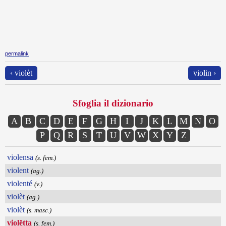
permalink
‹ violèt
violin ›
Sfoglia il dizionario
A
B
C
D
E
F
G
H
I
J
K
L
M
N
O
P
Q
R
S
T
U
V
W
X
Y
Z
violensa
(s. fem.)
violent
(ag.)
violenté
(v.)
violèt
(ag.)
violèt
(s. masc.)
violëtta
(s. fem.)