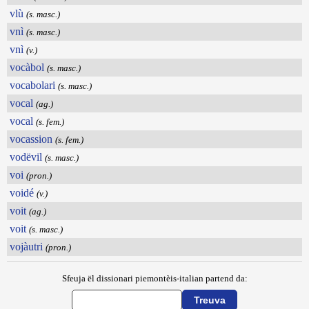
vlù
(s. masc.)
vnì
(s. masc.)
vnì
(v.)
vocàbol
(s. masc.)
vocabolari
(s. masc.)
vocal
(ag.)
vocal
(s. fem.)
vocassion
(s. fem.)
vodëvil
(s. masc.)
voi
(pron.)
voidé
(v.)
voit
(ag.)
voit
(s. masc.)
vojàutri
(pron.)
Sfeuja ël dissionari piemontèis-italian partend da: