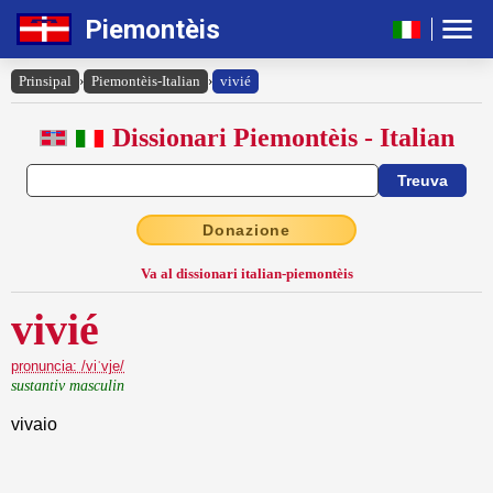
Piemontèis
Prinsipal
›
Piemontèis-Italian
›
vivié
Dissionari Piemontèis - Italian
Donazione
Va al dissionari italian-piemontèis
vivié
pronuncia: /viˈvje/
sustantiv masculin
vivaio