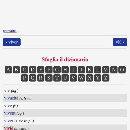
permalink
‹ viver
vlù ›
Sfoglia il dizionario
A
B
C
D
E
F
G
H
I
J
K
L
M
N
O
P
Q
R
S
T
U
V
W
X
Y
Z
viv
(ag.)
vivacità
(s. fem.)
vive
(v.)
vivent
(ag.)
viver
(s. masc. pl.)
vivié
(s. masc.)