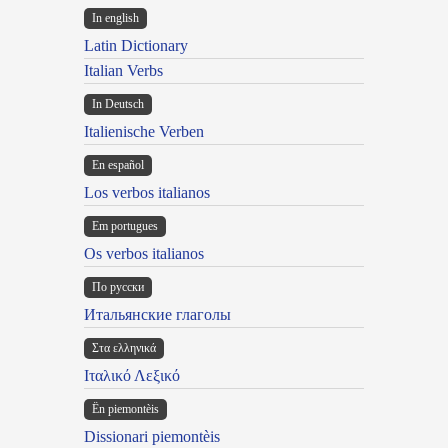
In english
Latin Dictionary
Italian Verbs
In Deutsch
Italienische Verben
En español
Los verbos italianos
Em portugues
Os verbos italianos
По русски
Итальянские глаголы
Στα ελληνικά
Ιταλικό Λεξικό
Ën piemontèis
Dissionari piemontèis