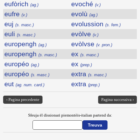
eufòrich
evoché
(ag.)
(v.)
eufre
evolù
(v.)
(ag.)
euj
evolussion
(s. masc.)
(s. fem.)
euli
evòlve
(s. masc.)
(v.)
europengh
evòlvse
(ag.)
(v. pron.)
europengh
ex
(s. masc.)
(s. masc.)
européo
ex
(ag.)
(prep.)
européo
extra
(s. masc.)
(s. masc.)
eut
extra
(ag. num. card.)
(prep.)
‹ Pagina precedente
Pagina successiva ›
Sfeuja ël dissionari piemontèis-italian partend da: