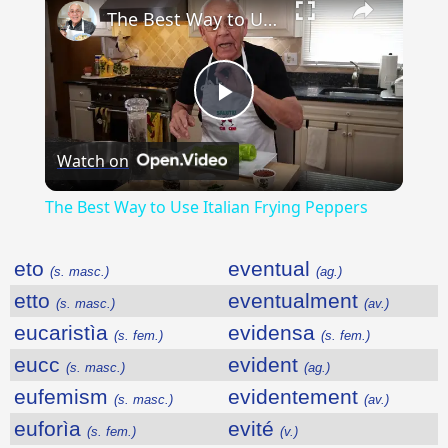
The Best Way to Use Italian Frying Peppers
Play
Watch on
Video
The Best Way to Use Italian Frying Peppers
eto
eventual
(s. masc.)
(ag.)
etto
eventualment
(s. masc.)
(av.)
eucaristìa
evidensa
(s. fem.)
(s. fem.)
eucc
evident
(s. masc.)
(ag.)
eufemism
evidentement
(s. masc.)
(av.)
euforìa
evité
(s. fem.)
(v.)