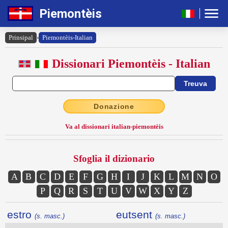
Piemontèis
Prinsipal
›
Piemontèis-Italian
Dissionari Piemontèis - Italian
Donazione
Va al dissionari italian-piemontèis
Sfoglia il dizionario
A
B
C
D
E
F
G
H
I
J
K
L
M
N
O
P
Q
R
S
T
U
V
W
X
Y
Z
estro
eutsent
(s. masc.)
(s. masc.)