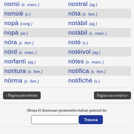
nonsi
nostral
(s. masc.)
(ag.)
nonsié
nòta
(v.)
(s. fem.)
nopà
notàbil
(cong.)
(ag.)
nopà
notàbil
(av.)
(s. masc.)
nòra
noté
(s. fem.)
(v.)
nòrd
notéivol
(s. masc.)
(ag.)
norfantì
nòtes
(ag.)
(s. masc.)
noritura
notìfica
(s. fem.)
(s. fem.)
nòrma
notifiché
(s. fem.)
(v.)
‹ Pagina precedente
Pagina successiva ›
Sfeuja ël dissionari piemontèis-italian partend da: