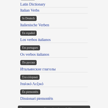
Latin Dictionary
Italian Verbs
In Deutsch
Italienische Verben
En español
Los verbos italianos
Em portugues
Os verbos italianos
По русски
Итальянские глаголы
Στα ελληνικά
Ιταλικό Λεξικό
Ën piemontèis
Dissionari piemontèis