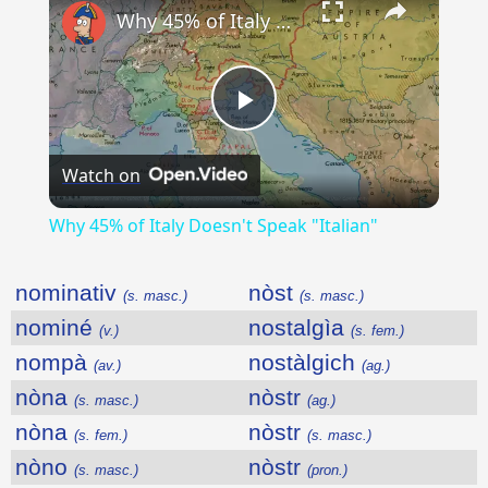
Why 45% of Italy Doesn't Speak "Italian"
Play
Watch on
Video
Why 45% of Italy Doesn't Speak "Italian"
nominativ
nòst
(s. masc.)
(s. masc.)
nominé
nostalgìa
(v.)
(s. fem.)
nompà
nostàlgich
(av.)
(ag.)
nòna
nòstr
(s. masc.)
(ag.)
nòna
nòstr
(s. fem.)
(s. masc.)
nòno
nòstr
(s. masc.)
(pron.)