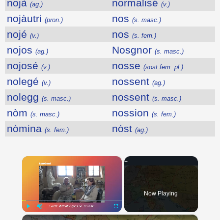
nojà
normalisé
(ag.)
(v.)
nojàutri
nos
(pron.)
(s. masc.)
nojé
nos
(v.)
(s. fem.)
nojos
Nosgnor
(ag.)
(s. masc.)
nojosé
nosse
(v.)
(sost fem. pl.)
nolegé
nossent
(v.)
(ag.)
nolegg
nossent
(s. masc.)
(s. masc.)
nòm
nossion
(s. masc.)
(s. fem.)
nòmina
nòst
(s. fem.)
(ag.)
×
Now Playing
×
Play
Unmute
Fullscreen