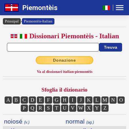
Piemontèis
Prinsipal
›
Piemontèis-Italian
Dissionari Piemontèis - Italian
Donazione
Va al dissionari italian-piemontèis
Sfoglia il dizionario
A
B
C
D
E
F
G
H
I
J
K
L
M
N
O
P
Q
R
S
T
U
V
W
X
Y
Z
noiosé
normal
(v.)
(ag.)