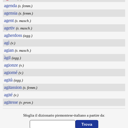
agenda
(s. femm.)
agensia
(s. femm.)
agent
(s. masch.)
agetiv
(s. masch.)
agherdoss
(agg.)
agì
(v.)
agian
(s. masch.)
àgil
(agg.)
agionze
(v.)
agiorné
(v.)
agità
(agg.)
agitassion
(s. femm.)
agité
(v.)
agitesse
(v. pron.)
Sfoglia il dizionario piemontese-italiano a partire da: