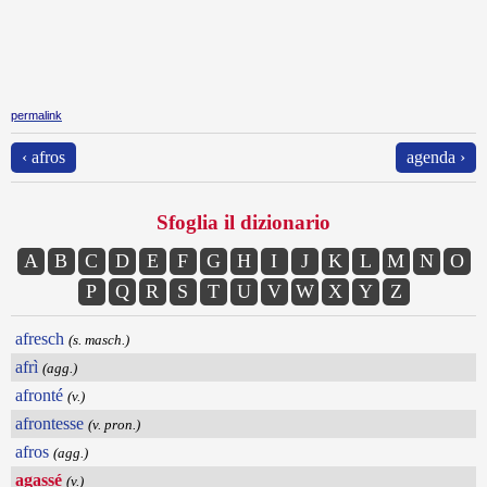
permalink
‹ afros
agenda ›
Sfoglia il dizionario
A
B
C
D
E
F
G
H
I
J
K
L
M
N
O
P
Q
R
S
T
U
V
W
X
Y
Z
afresch
(s. masch.)
afrì
(agg.)
afronté
(v.)
afrontesse
(v. pron.)
afros
(agg.)
agassé
(v.)