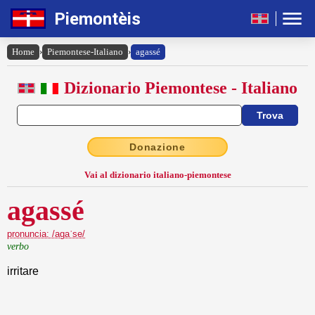
Piemontèis
Home
›
Piemontese-Italiano
›
agassé
Dizionario Piemontese - Italiano
Donazione
Vai al dizionario italiano-piemontese
agassé
pronuncia: /agaˈse/
verbo
irritare