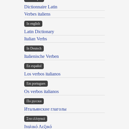
Dictionnaire Latin
Verbes italiens
In english
Latin Dictionary
Italian Verbs
In Deutsch
Italienische Verben
En español
Los verbos italianos
Em portugues
Os verbos italianos
По русски
Итальянские глаголы
Στα ελληνικά
Ιταλικό Λεξικό