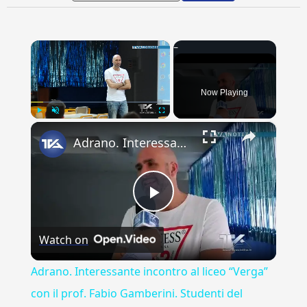
×
Now Playing
×
Play
Unmute
Fullscreen
Adrano. Interessante incontro al liceo “Verga” con il prof. Fabio Gamberini. Studenti del Linguistic
Play
Watch on
Video
Adrano. Interessante incontro al liceo “Verga”
con il prof. Fabio Gamberini. Studenti del