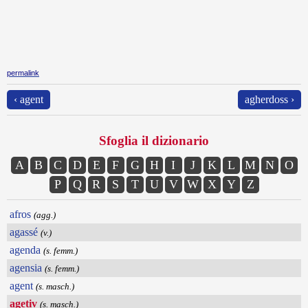
permalink
‹ agent
agherdoss ›
Sfoglia il dizionario
A
B
C
D
E
F
G
H
I
J
K
L
M
N
O
P
Q
R
S
T
U
V
W
X
Y
Z
afros
(agg.)
agassé
(v.)
agenda
(s. femm.)
agensia
(s. femm.)
agent
(s. masch.)
agetiv
(s. masch.)