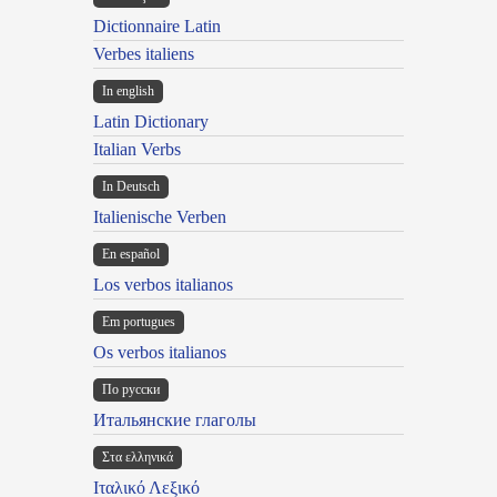
Dictionnaire Latin
Verbes italiens
In english
Latin Dictionary
Italian Verbs
In Deutsch
Italienische Verben
En español
Los verbos italianos
Em portugues
Os verbos italianos
По русски
Итальянские глаголы
Στα ελληνικά
Ιταλικό Λεξικό