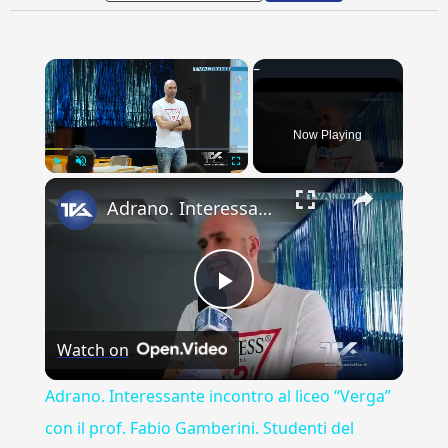
×
Now Playing
×
Play
Unmute
Fullscreen
Adrano. Interessante incontro al liceo “Verga” con il prof. Fabio Gamberini. Studenti del Linguistic
Play
Watch on
Video
Adrano. Interessante incontro al liceo “Verga”
con il prof. Fabio Gamberini. Studenti del