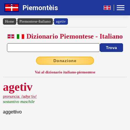
Piemontèis
Home
›
Piemontese-Italiano
›
agetiv
Dizionario Piemontese - Italiano
Donazione
Vai al dizionario italiano-piemontese
agetiv
pronuncia: /aʤeˈtiv/
sostantivo maschile
aggettivo