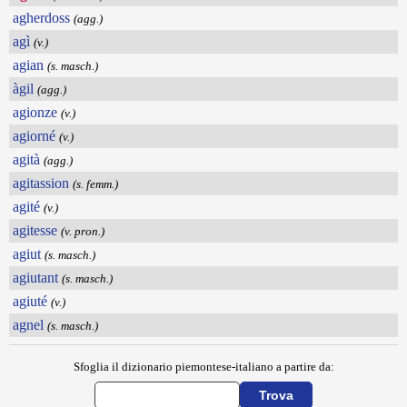
agherdoss
(agg.)
agì
(v.)
agian
(s. masch.)
àgil
(agg.)
agionze
(v.)
agiorné
(v.)
agità
(agg.)
agitassion
(s. femm.)
agité
(v.)
agitesse
(v. pron.)
agiut
(s. masch.)
agiutant
(s. masch.)
agiuté
(v.)
agnel
(s. masch.)
Sfoglia il dizionario piemontese-italiano a partire da: