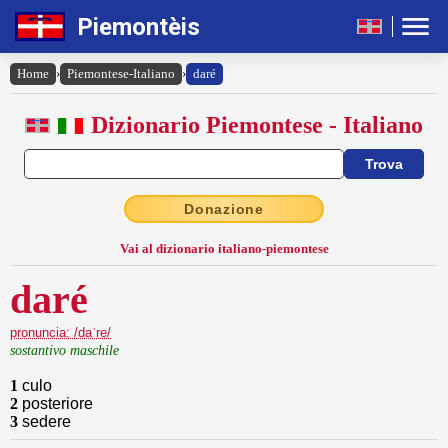
Piemontèis
Home
›
Piemontese-Italiano
›
daré
Dizionario Piemontese - Italiano
Donazione
Vai al dizionario italiano-piemontese
daré
pronuncia: /daˈre/
sostantivo maschile
1
culo
2
posteriore
3
sedere