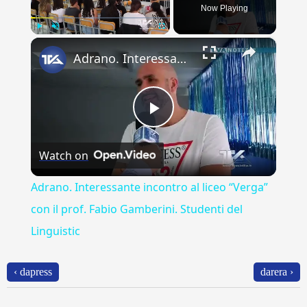
Now Playing
×
Play
Unmute
Fullscreen
Adrano. Interessante incontro al liceo “Verga” con il prof. Fabio Gamberini. Studenti del Linguistic
Play
Watch on
Video
Adrano. Interessante incontro al liceo “Verga”
con il prof. Fabio Gamberini. Studenti del
Linguistic
‹ dapress
darera ›