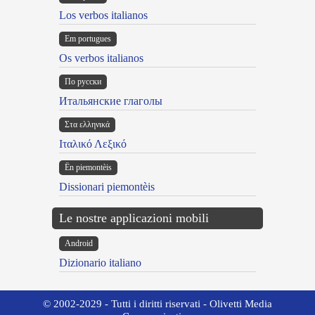
Los verbos italianos
Em portugues
Os verbos italianos
По русски
Итальянские глаголы
Στα ελληνικά
Ιταλικό Λεξικό
Ën piemontèis
Dissionari piemontèis
Le nostre applicazioni mobili
Android
Dizionario italiano
© 2002-2029 - Tutti i diritti riservati - Olivetti Media