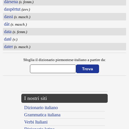
dàrsena
(s. femm.)
daspërtut
(avv.)
dassi
(s. masch.)
dàt
(s. masch.)
data
(s. femm.)
daté
(v.)
dater
(s. masch.)
Sfoglia il dizionario piemontese-italiano a partire da:
---CACHE---
I nostri siti
Dizionario italiano
Grammatica italiana
Verbi Italiani