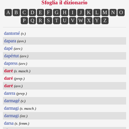
Sfoglia il dizionario
A
B
C
D
E
F
G
H
I
J
K
L
M
N
O
P
Q
R
S
T
U
V
W
X
Y
Z
dantorné
(v.)
dapara
(avv.)
dapé
(avv.)
dapértut
(avv.)
dapress
(avv.)
daré
(s. masch.)
daré
(prep.)
daré
(avv.)
darera
(prep.)
darmagé
(v.)
darmagi
(s. masch.)
darmagi
(int.)
darsa
(s. femm.)