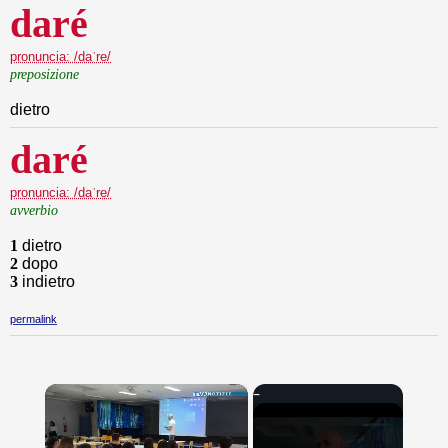
daré
pronuncia: /daˈre/
preposizione
dietro
daré
pronuncia: /daˈre/
avverbio
1
dietro
2
dopo
3
indietro
permalink
×