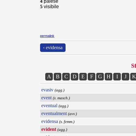
4
palese
5
visibile
permalink
‹ evidensa
Sf
A
B
C
D
E
F
G
H
I
J
K
evasiv
(agg.)
event
(s. masch.)
eventual
(agg.)
eventualment
(avv.)
evidensa
(s. femm.)
evident
(agg.)