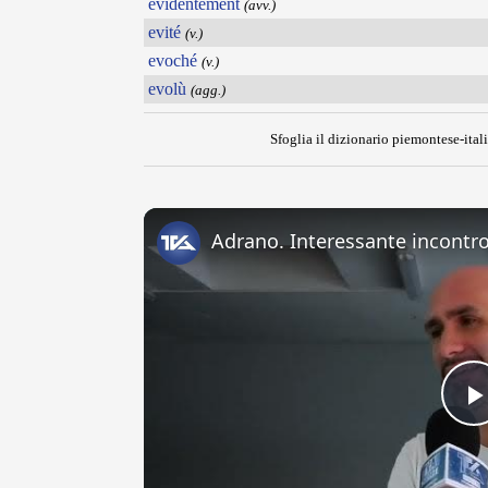
evidentement
(avv.)
evité
(v.)
evoché
(v.)
evolù
(agg.)
Sfoglia il dizionario piemontese-itali