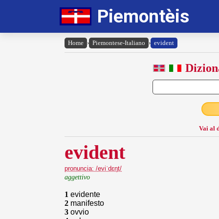
Piemontèis
Home
›
Piemontese-Italiano
›
evident
Dizion
Vai al 
evident
pronuncia: /eviˈdɛŋt/
aggettivo
1
evidente
2
manifesto
3
ovvio