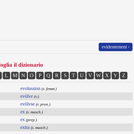
evidentement ›
oglia il dizionario
L
M
N
O
P
Q
R
S
T
U
V
W
X
Y
Z
evolussion
(s. femm.)
evòlve
(v.)
evòlvse
(v. pron.)
ex
(s. masch.)
ex
(prep.)
extra
(s. masch.)