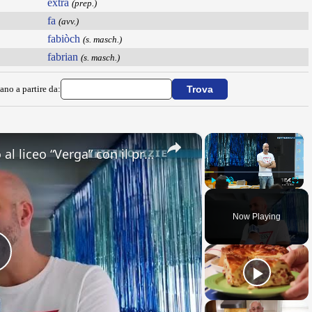
extra
(prep.)
fa
(avv.)
fabiòch
(s. masch.)
fabrian
(s. masch.)
ano a partire da:
×
×
Adrano. Interessante incontro al liceo “Verga” con il prof. Fabio Gamberini. Studenti del Linguistic
Play
Unmute
Fullsc
Now Playing
Play