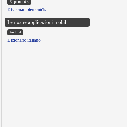
Ën piemontèis
Dissionari piemontèis
Le nostre applicazioni mobili
Android
Dizionario italiano
reen