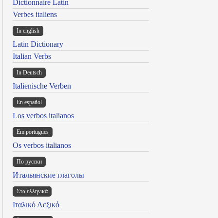
Dictionnaire Latin
Verbes italiens
In english
Latin Dictionary
Italian Verbs
In Deutsch
Italienische Verben
En español
Los verbos italianos
Em portugues
Os verbos italianos
По русски
Итальянские глаголы
Στα ελληνικά
Ιταλικό Λεξικό