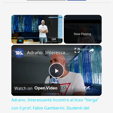
×
Now Playing
×
Play
Unmute
Fullscreen
Adrano. Interessante incontro al liceo “Verga” con il prof. Fabio Gamberini. Studenti del Linguistic
Play
Watch on
Video
Adrano. Interessante incontro al liceo “Verga”
con il prof. Fabio Gamberini. Studenti del