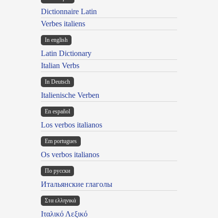
Dictionnaire Latin
Verbes italiens
In english
Latin Dictionary
Italian Verbs
In Deutsch
Italienische Verben
En español
Los verbos italianos
Em portugues
Os verbos italianos
По русски
Итальянские глаголы
Στα ελληνικά
Ιταλικό Λεξικό