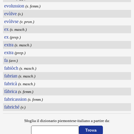
evolussion
(s. femm.)
evòlve
(v.)
evòlvse
(v. pron.)
ex
(s. masch.)
ex
(prep.)
extra
(s. masch.)
extra
(prep.)
fa
(avv.)
fabiòch
(s. masch.)
fabrian
(s. masch.)
fabricà
(s. masch.)
fàbrica
(s. femm.)
fabricassion
(s. femm.)
fabriché
(v.)
Sfoglia il dizionario piemontese-italiano a partire da: