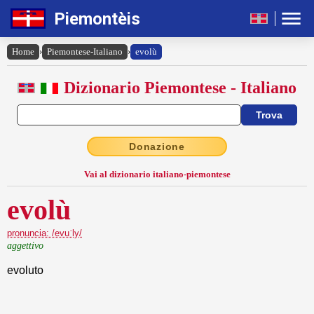
Piemontèis
Home
›
Piemontese-Italiano
›
evolù
Dizionario Piemontese - Italiano
Donazione
Vai al dizionario italiano-piemontese
evolù
pronuncia: /evuˈly/
aggettivo
evoluto