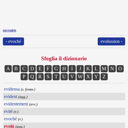
permalink
‹ evoché
evolussion ›
Sfoglia il dizionario
A
B
C
D
E
F
G
H
I
J
K
L
M
N
O
P
Q
R
S
T
U
V
W
X
Y
Z
evidensa
(s. femm.)
evident
(agg.)
evidentement
(avv.)
evité
(v.)
evoché
(v.)
evolù
(agg.)