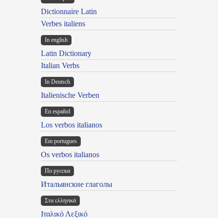
Dictionnaire Latin
Verbes italiens
In english
Latin Dictionary
Italian Verbs
In Deutsch
Italienische Verben
En español
Los verbos italianos
Em portugues
Os verbos italianos
По русски
Итальянские глаголы
Στα ελληνικά
Ιταλικό Λεξικό