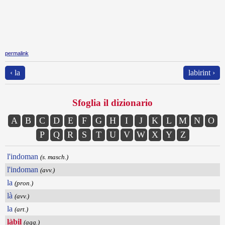
permalink
‹ la
labirint ›
Sfoglia il dizionario
A
B
C
D
E
F
G
H
I
J
K
L
M
N
O
P
Q
R
S
T
U
V
W
X
Y
Z
l'indoman
(s. masch.)
l'indoman
(avv.)
la
(pron.)
là
(avv.)
la
(art.)
làbil
(agg.)