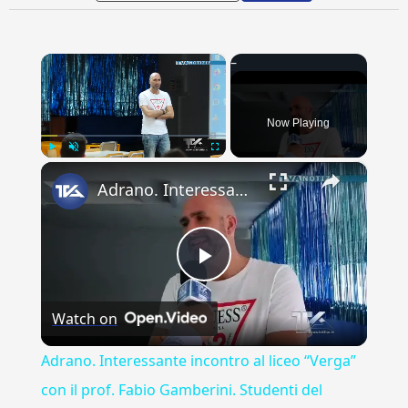
×
Now Playing
×
Play
Unmute
Fullscreen
Adrano. Interessante incontro al liceo “Verga” con il prof. Fabio Gamberini. Studenti del Linguistic
Play
Watch on
Video
Adrano. Interessante incontro al liceo “Verga”
con il prof. Fabio Gamberini. Studenti del