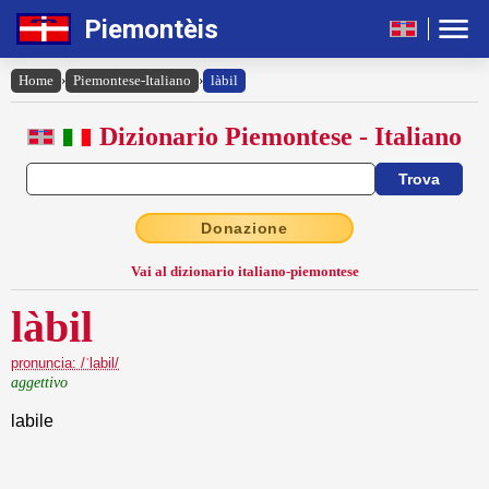
Piemontèis
Home
›
Piemontese-Italiano
›
làbil
Dizionario Piemontese - Italiano
Donazione
Vai al dizionario italiano-piemontese
làbil
pronuncia: /ˈlabil/
aggettivo
labile