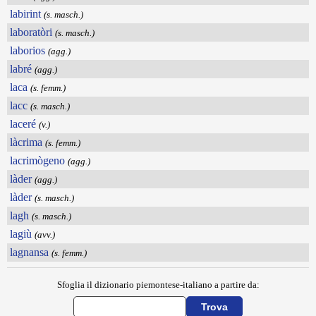
labirint
(s. masch.)
laboratòri
(s. masch.)
laborios
(agg.)
labré
(agg.)
laca
(s. femm.)
lacc
(s. masch.)
laceré
(v.)
làcrima
(s. femm.)
lacrimògeno
(agg.)
làder
(agg.)
làder
(s. masch.)
lagh
(s. masch.)
lagiù
(avv.)
lagnansa
(s. femm.)
Sfoglia il dizionario piemontese-italiano a partire da: