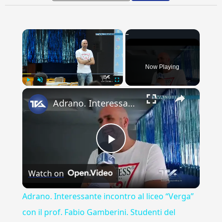
×
Now Playing
×
Play
Unmute
Fullscreen
Adrano. Interessante incontro al liceo “Verga” con il prof. Fabio Gamberini. Studenti del Linguistic
Play
Watch on
Video
Adrano. Interessante incontro al liceo “Verga”
con il prof. Fabio Gamberini. Studenti del