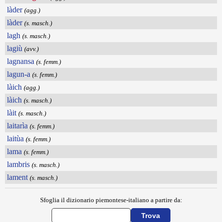
làder
(agg.)
làder
(s. masch.)
lagh
(s. masch.)
lagiù
(avv.)
lagnansa
(s. femm.)
lagun-a
(s. femm.)
làich
(agg.)
làich
(s. masch.)
làit
(s. masch.)
laitarìa
(s. femm.)
laitùa
(s. femm.)
lama
(s. femm.)
lambris
(s. masch.)
lament
(s. masch.)
Sfoglia il dizionario piemontese-italiano a partire da: