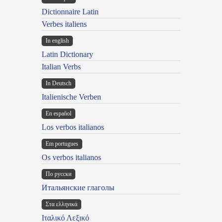
Dictionnaire Latin
Verbes italiens
In english
Latin Dictionary
Italian Verbs
In Deutsch
Italienische Verben
En español
Los verbos italianos
Em portugues
Os verbos italianos
По русски
Итальянские глаголы
Στα ελληνικά
Ιταλικό Λεξικό