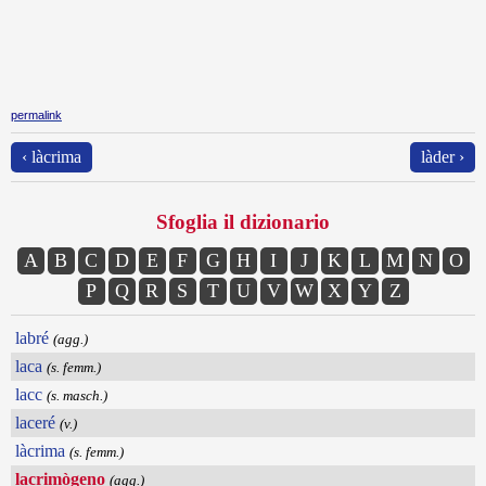
permalink
‹ làcrima
làder ›
Sfoglia il dizionario
A
B
C
D
E
F
G
H
I
J
K
L
M
N
O
P
Q
R
S
T
U
V
W
X
Y
Z
labré
(agg.)
laca
(s. femm.)
lacc
(s. masch.)
laceré
(v.)
làcrima
(s. femm.)
lacrimògeno
(agg.)