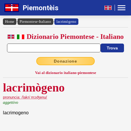
Piemontèis
Home
›
Piemontese-Italiano
›
lacrimògeno
Dizionario Piemontese - Italiano
Donazione
Vai al dizionario italiano-piemontese
lacrimògeno
pronuncia: /lakriˈmɔʤenu/
aggettivo
lacrimogeno