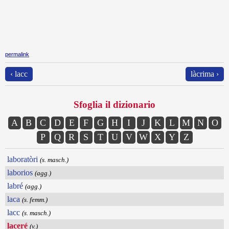
permalink
‹ lacc
làcrima ›
Sfoglia il dizionario
A
B
C
D
E
F
G
H
I
J
K
L
M
N
O
P
Q
R
S
T
U
V
W
X
Y
Z
laboratòri
(s. masch.)
laborios
(agg.)
labré
(agg.)
laca
(s. femm.)
lacc
(s. masch.)
laceré
(v.)