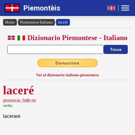
Piemontèis
Home
›
Piemontese-Italiano
›
laceré
Dizionario Piemontese - Italiano
Donazione
Vai al dizionario italiano-piemontese
laceré
pronuncia: /laʧeˈre/
verbo
lacerare