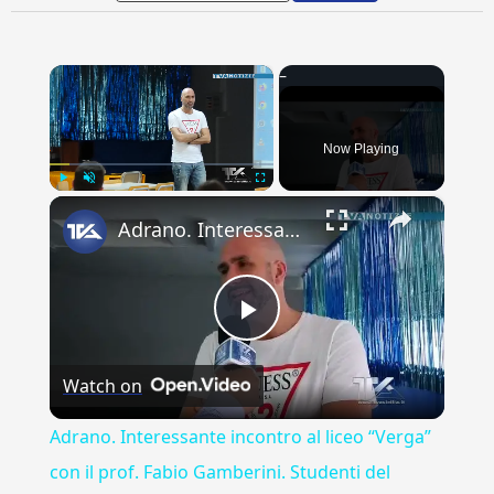
×
Now Playing
×
Play
Unmute
Fullscreen
Adrano. Interessante incontro al liceo “Verga” con il prof. Fabio Gamberini. Studenti del Linguistic
Play
Watch on
Video
Adrano. Interessante incontro al liceo “Verga”
con il prof. Fabio Gamberini. Studenti del