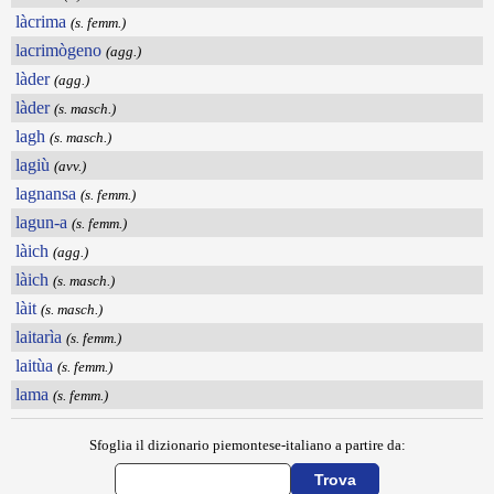
làcrima
(s. femm.)
lacrimògeno
(agg.)
làder
(agg.)
làder
(s. masch.)
lagh
(s. masch.)
lagiù
(avv.)
lagnansa
(s. femm.)
lagun-a
(s. femm.)
làich
(agg.)
làich
(s. masch.)
làit
(s. masch.)
laitarìa
(s. femm.)
laitùa
(s. femm.)
lama
(s. femm.)
Sfoglia il dizionario piemontese-italiano a partire da: