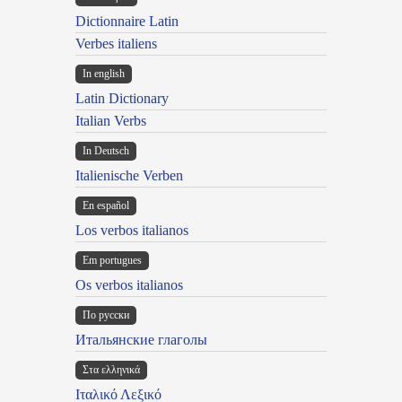
Dictionnaire Latin
Verbes italiens
In english
Latin Dictionary
Italian Verbs
In Deutsch
Italienische Verben
En español
Los verbos italianos
Em portugues
Os verbos italianos
По русски
Итальянские глаголы
Στα ελληνικά
Ιταλικό Λεξικό