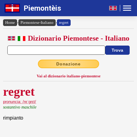
Piemontèis
Home
›
Piemontese-Italiano
›
regret
Dizionario Piemontese - Italiano
Donazione
Vai al dizionario italiano-piemontese
regret
pronuncia: /reˈgrɛt/
sostantivo maschile
rimpianto