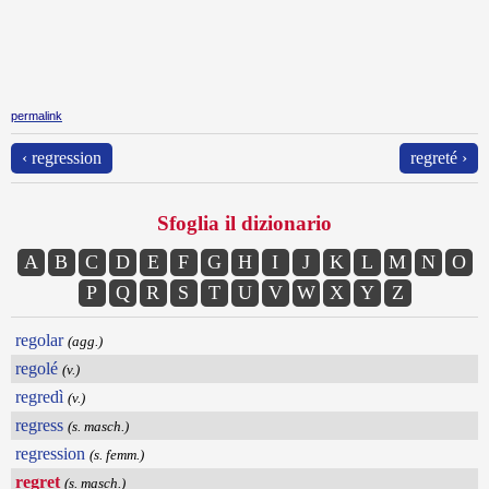
permalink
‹ regression
regreté ›
Sfoglia il dizionario
A
B
C
D
E
F
G
H
I
J
K
L
M
N
O
P
Q
R
S
T
U
V
W
X
Y
Z
regolar
(agg.)
regolé
(v.)
regredì
(v.)
regress
(s. masch.)
regression
(s. femm.)
regret
(s. masch.)