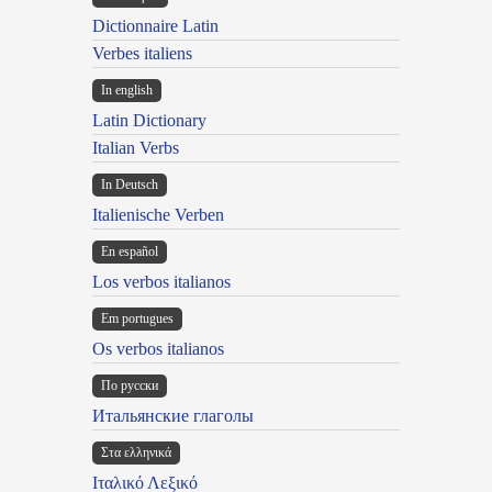
Dictionnaire Latin
Verbes italiens
In english
Latin Dictionary
Italian Verbs
In Deutsch
Italienische Verben
En español
Los verbos italianos
Em portugues
Os verbos italianos
По русски
Итальянские глаголы
Στα ελληνικά
Ιταλικό Λεξικό