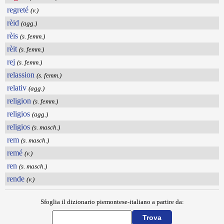
regreté
(v.)
rèid
(agg.)
rèis
(s. femm.)
rèit
(s. femm.)
rej
(s. femm.)
relassion
(s. femm.)
relativ
(agg.)
religion
(s. femm.)
religios
(agg.)
religios
(s. masch.)
rem
(s. masch.)
remé
(v.)
ren
(s. masch.)
rende
(v.)
Sfoglia il dizionario piemontese-italiano a partire da: