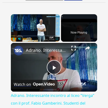
×
Now Playing
×
Play
Unmute
Fullscreen
Adrano. Interessante incontro al liceo “Verga” con il prof. Fabio Gamberini. Studenti del Linguistic
Play
Watch on
Video
Adrano. Interessante incontro al liceo “Verga”
con il prof. Fabio Gamberini. Studenti del