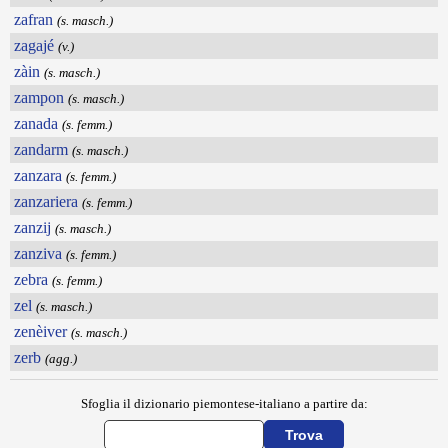
zafran
(s. masch.)
zagajé
(v.)
zàin
(s. masch.)
zampon
(s. masch.)
zanada
(s. femm.)
zandarm
(s. masch.)
zanzara
(s. femm.)
zanzariera
(s. femm.)
zanzij
(s. masch.)
zanziva
(s. femm.)
zebra
(s. femm.)
zel
(s. masch.)
zenèiver
(s. masch.)
zerb
(agg.)
Sfoglia il dizionario piemontese-italiano a partire da: