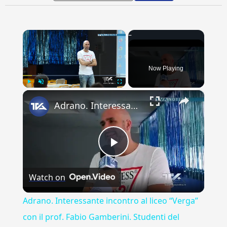
×
Now Playing
×
Play
Unmute
Fullscreen
Adrano. Interessante incontro al liceo “Verga” con il prof. Fabio Gamberini. Studenti del Linguistic
Play
Watch on
Video
Adrano. Interessante incontro al liceo “Verga”
con il prof. Fabio Gamberini. Studenti del