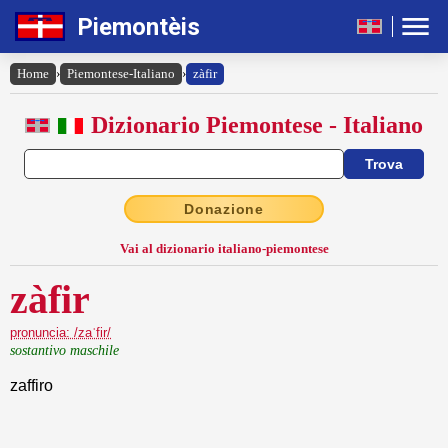
Piemontèis
Home
›
Piemontese-Italiano
›
zàfir
Dizionario Piemontese - Italiano
Donazione
Vai al dizionario italiano-piemontese
zàfir
pronuncia: /zaˈfir/
sostantivo maschile
zaffiro