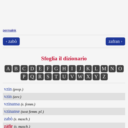
permalink
‹ zabò
zafran ›
Sfoglia il dizionario
A
B
C
D
E
F
G
H
I
J
K
L
M
N
O
P
Q
R
S
T
U
V
W
X
Y
Z
vzin
(prep.)
vzin
(avv.)
vzinansa
(s. femm.)
vzinanse
(sost femm. pl.)
zabò
(s. masch.)
zàfir
(s. masch.)