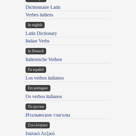
Dictionnaire Latin
Verbes italiens
In english
Latin Dictionary
Italian Verbs
In Deutsch
Italienische Verben
En español
Los verbos italianos
Em portugues
Os verbos italianos
По русски
Итальянские глаголы
Στα ελληνικά
Ιταλικό Λεξικό