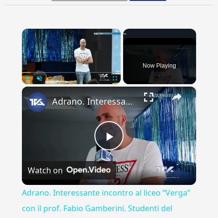
×
Now Playing
×
Play
Unmute
Fullscreen
Adrano. Interessante incontro al liceo “Verga” con il prof. Fabio Gamberini. Studenti del Linguistic
Play
Watch on
Video
Adrano. Interessante incontro al liceo “Verga”
con il prof. Fabio Gamberini. Studenti del