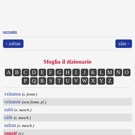
permalink
‹ zafran
zàin ›
Sfoglia il dizionario
A
B
C
D
E
F
G
H
I
J
K
L
M
N
O
P
Q
R
S
T
U
V
W
X
Y
Z
vzinansa
(s. femm.)
vzinanse
(sost femm. pl.)
zabò
(s. masch.)
zàfir
(s. masch.)
zafran
(s. masch.)
zagajé
(v.)