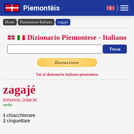
Piemontèis
Home
›
Piemontese-Italiano
›
zagajé
Dizionario Piemontese - Italiano
Donazione
Vai al dizionario italiano-piemontese
zagajé
pronuncia: /zagaˈje/
verbo
1
chiacchierare
2
cinguettare