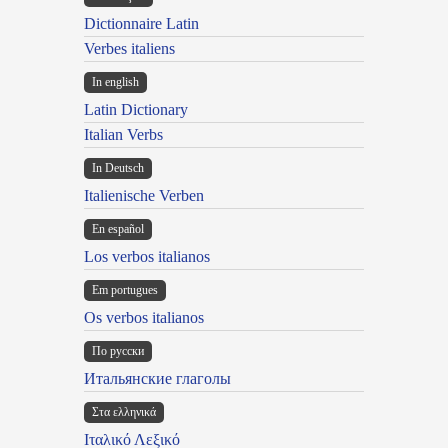
Dictionnaire Latin
Verbes italiens
In english
Latin Dictionary
Italian Verbs
In Deutsch
Italienische Verben
En español
Los verbos italianos
Em portugues
Os verbos italianos
По русски
Итальянские глаголы
Στα ελληνικά
Ιταλικό Λεξικό