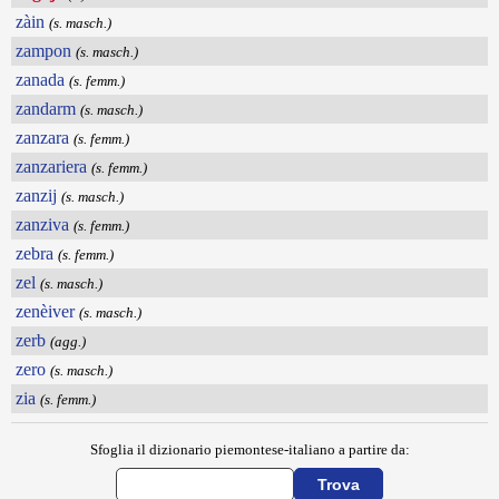
zàin
(s. masch.)
zampon
(s. masch.)
zanada
(s. femm.)
zandarm
(s. masch.)
zanzara
(s. femm.)
zanzariera
(s. femm.)
zanzij
(s. masch.)
zanziva
(s. femm.)
zebra
(s. femm.)
zel
(s. masch.)
zenèiver
(s. masch.)
zerb
(agg.)
zero
(s. masch.)
zia
(s. femm.)
Sfoglia il dizionario piemontese-italiano a partire da: