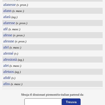
afanesse
(v. pron.)
afann
(s. masc.)
afarà
(ag.)
afaresse
(v. pron.)
afé
(s. masc.)
afesse
(v. pron.)
afessne
(v. pron.)
afel
(s. masc.)
afermé
(v.)
afessionà
(ag.)
afet
(s. masc.)
afetuos
(ag.)
afidé
(v.)
afiss
(s. masc.)
Sfeuja ël dissionari piemontèis-italian partend da: