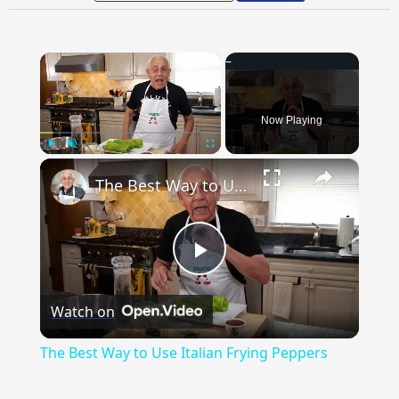
×
Now Playing
×
Play
Unmute
Fullscreen
The Best Way to Use Italian Frying Peppers
Play
Watch on
Video
The Best Way to Use Italian Frying Peppers