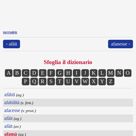
permalink
‹ afàit
afanesse ›
Sfoglia il dizionario
A
B
C
D
E
F
G
H
I
J
K
L
M
N
O
P
Q
R
S
T
U
V
W
X
Y
Z
afàbil
(ag.)
afabilità
(s. fem.)
afacesse
(v. pron.)
afàit
(ag.)
afàit
(av.)
afamà
(ag.)