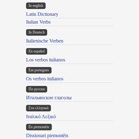
In english
Latin Dictionary
Italian Verbs
In Deutsch
Italienische Verben
En español
Los verbos italianos
Em portugues
Os verbos italianos
По русски
Итальянские глаголы
Στα ελληνικά
Ιταλικό Λεξικό
Ën piemontèis
Dissionari piemontèis