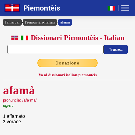
Piemontèis
Prinsipal
›
Piemontèis-Italian
›
afamà
Dissionari Piemontèis - Italian
Donazione
Va al dissionari italian-piemontèis
afamà
pronuncia: /afaˈma/
agetiv
1
affamato
2
vorace