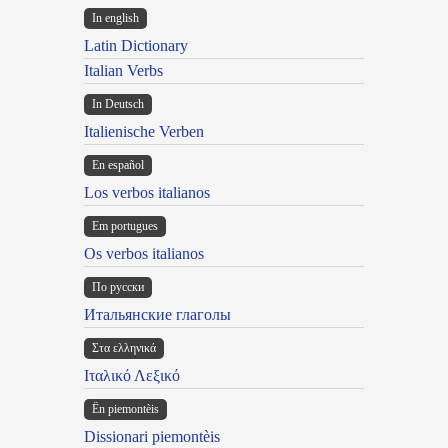
In english
Latin Dictionary
Italian Verbs
In Deutsch
Italienische Verben
En español
Los verbos italianos
Em portugues
Os verbos italianos
По русски
Итальянские глаголы
Στα ελληνικά
Ιταλικό Λεξικό
Ën piemontèis
Dissionari piemontèis