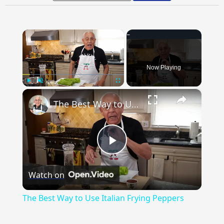
×
Now Playing
×
Play
Unmute
Fullscreen
The Best Way to Use Italian Frying Peppers
Play
Watch on
Video
The Best Way to Use Italian Frying Peppers