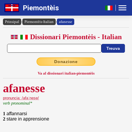
Piemontèis
Prinsipal
›
Piemontèis-Italian
›
afanesse
Dissionari Piemontèis - Italian
Donazione
Va al dissionari italian-piemontèis
afanesse
pronuncia: /afaˈnese/
verb pronominal*
1
affannarsi
2
stare in apprensione