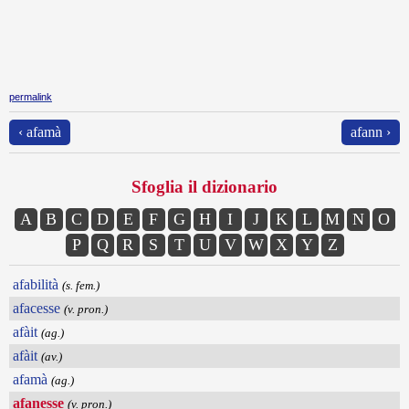
permalink
‹ afamà
afann ›
Sfoglia il dizionario
A
B
C
D
E
F
G
H
I
J
K
L
M
N
O
P
Q
R
S
T
U
V
W
X
Y
Z
afabilità
(s. fem.)
afacesse
(v. pron.)
afàit
(ag.)
afàit
(av.)
afamà
(ag.)
afanesse
(v. pron.)