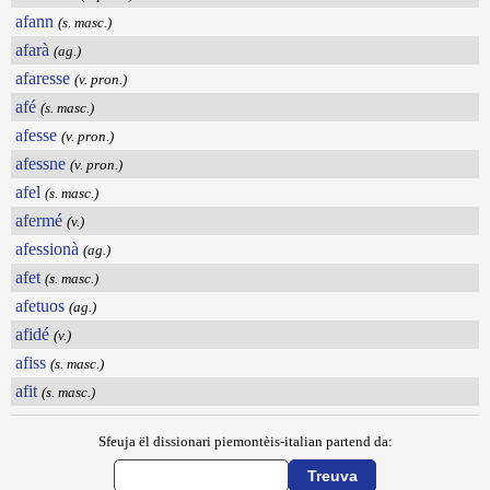
afann
(s. masc.)
afarà
(ag.)
afaresse
(v. pron.)
afé
(s. masc.)
afesse
(v. pron.)
afessne
(v. pron.)
afel
(s. masc.)
afermé
(v.)
afessionà
(ag.)
afet
(s. masc.)
afetuos
(ag.)
afidé
(v.)
afiss
(s. masc.)
afit
(s. masc.)
Sfeuja ël dissionari piemontèis-italian partend da: