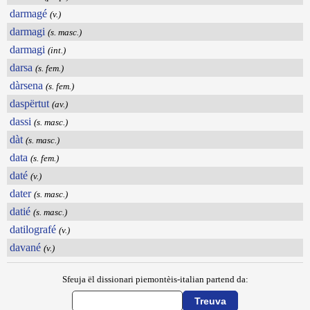
darmagé
(v.)
darmagi
(s. masc.)
darmagi
(int.)
darsa
(s. fem.)
dàrsena
(s. fem.)
daspërtut
(av.)
dassi
(s. masc.)
dàt
(s. masc.)
data
(s. fem.)
daté
(v.)
dater
(s. masc.)
datié
(s. masc.)
datilografé
(v.)
davané
(v.)
Sfeuja ël dissionari piemontèis-italian partend da: