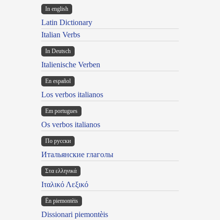
In english
Latin Dictionary
Italian Verbs
In Deutsch
Italienische Verben
En español
Los verbos italianos
Em portugues
Os verbos italianos
По русски
Итальянские глаголы
Στα ελληνικά
Ιταλικό Λεξικό
Ën piemontèis
Dissionari piemontèis