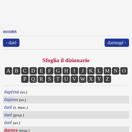
permalink
‹ daré
darmagé ›
Sfoglia il dizionario
A
B
C
D
E
F
G
H
I
J
K
L
M
N
O
P
Q
R
S
T
U
V
W
X
Y
Z
dapértut
(av.)
dapress
(av.)
daré
(s. masc.)
daré
(prep.)
daré
(av.)
darera
(prep.)