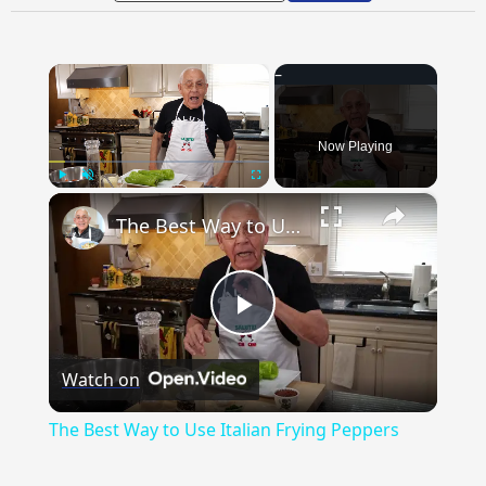
×
Now Playing
×
Play
Unmute
Fullscreen
The Best Way to Use Italian Frying Peppers
Play
Watch on
Video
The Best Way to Use Italian Frying Peppers