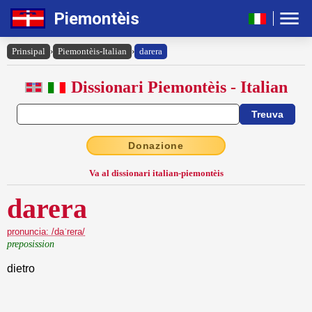
Piemontèis
Prinsipal
›
Piemontèis-Italian
›
darera
Dissionari Piemontèis - Italian
Donazione
Va al dissionari italian-piemontèis
darera
pronuncia: /daˈrera/
preposission
dietro