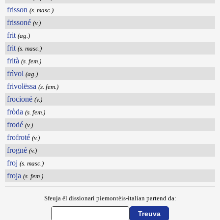
frisson
(s. masc.)
frissoné
(v.)
frit
(ag.)
frit
(s. masc.)
frità
(s. fem.)
frìvol
(ag.)
frivolëssa
(s. fem.)
frocioné
(v.)
fròda
(s. fem.)
frodé
(v.)
frofroté
(v.)
frogné
(v.)
froj
(s. masc.)
froja
(s. fem.)
Sfeuja ël dissionari piemontèis-italian partend da: