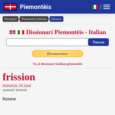
Piemontèis
Prinsipal
›
Piemontèis-Italian
›
frission
Dissionari Piemontèis - Italian
Donazione
Va al dissionari italian-piemontèis
frission
pronuncia: /friˈsjuŋ/
sustantiv feminin
frizione