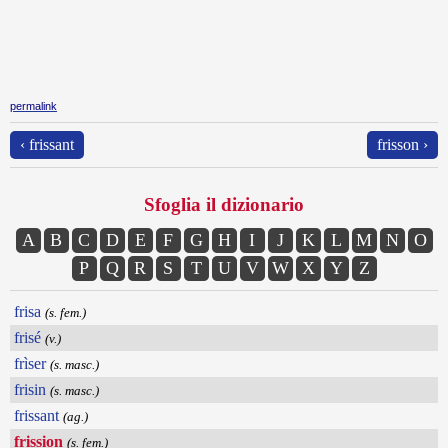
permalink
‹ frissant
frisson ›
Sfoglia il dizionario
A
B
C
D
E
F
G
H
I
J
K
L
M
N
O
P
Q
R
S
T
U
V
W
X
Y
Z
frisa
(s. fem.)
frisé
(v.)
frìser
(s. masc.)
frisin
(s. masc.)
frissant
(ag.)
frission
(s. fem.)