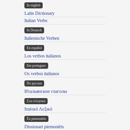
In english
Latin Dictionary
Italian Verbs
In Deutsch
Italienische Verben
En español
Los verbos italianos
Em portugues
Os verbos italianos
По русски
Итальянские глаголы
Στα ελληνικά
Ιταλικό Λεξικό
Ën piemontèis
Dissionari piemontèis