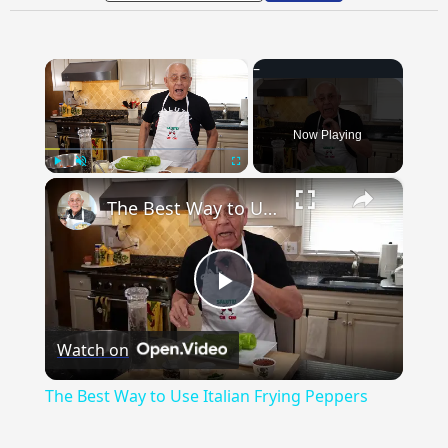
×
Now Playing
×
Play
Unmute
Fullscreen
The Best Way to Use Italian Frying Peppers
Play
Watch on
Video
The Best Way to Use Italian Frying Peppers