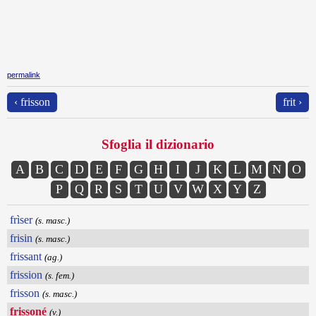
permalink
‹ frisson
frit ›
Sfoglia il dizionario
A
B
C
D
E
F
G
H
I
J
K
L
M
N
O
P
Q
R
S
T
U
V
W
X
Y
Z
frìser
(s. masc.)
frisin
(s. masc.)
frissant
(ag.)
frission
(s. fem.)
frisson
(s. masc.)
frissoné
(v.)