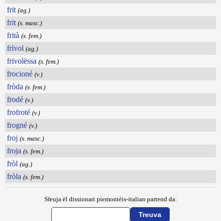
frit
(ag.)
frit
(s. masc.)
frità
(s. fem.)
frìvol
(ag.)
frivolëssa
(s. fem.)
frocioné
(v.)
fròda
(s. fem.)
frodé
(v.)
frofroté
(v.)
frogné
(v.)
froj
(s. masc.)
froja
(s. fem.)
fròl
(ag.)
fròla
(s. fem.)
Sfeuja ël dissionari piemontèis-italian partend da: