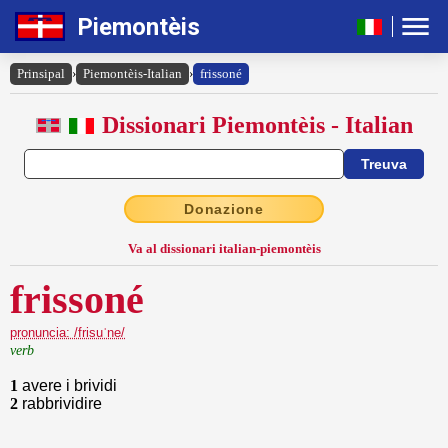
Piemontèis
Prinsipal
›
Piemontèis-Italian
›
frissoné
Dissionari Piemontèis - Italian
Donazione
Va al dissionari italian-piemontèis
frissoné
pronuncia: /frisuˈne/
verb
1
avere i brividi
2
rabbrividire