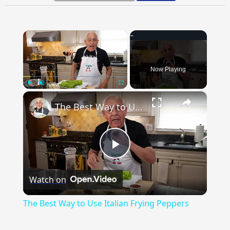
×
Now Playing
×
Play
Unmute
Fullscreen
The Best Way to Use Italian Frying Peppers
Play
Watch on
Video
The Best Way to Use Italian Frying Peppers