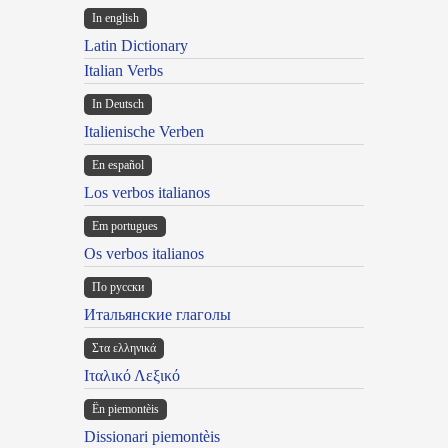
In english
Latin Dictionary
Italian Verbs
In Deutsch
Italienische Verben
En español
Los verbos italianos
Em portugues
Os verbos italianos
По русски
Итальянские глаголы
Στα ελληνικά
Ιταλικό Λεξικό
Ën piemontèis
Dissionari piemontèis