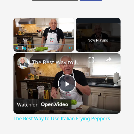
×
Now Playing
×
Play
Unmute
Fullscreen
The Best Way to Use Italian Frying Peppers
Play
Watch on
Video
The Best Way to Use Italian Frying Peppers