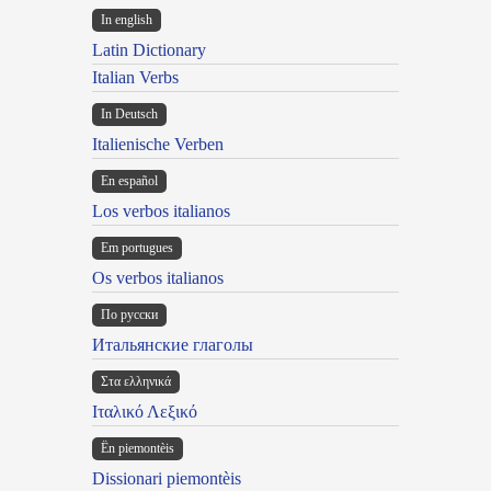
In english
Latin Dictionary
Italian Verbs
In Deutsch
Italienische Verben
En español
Los verbos italianos
Em portugues
Os verbos italianos
По русски
Итальянские глаголы
Στα ελληνικά
Ιταλικό Λεξικό
Ën piemontèis
Dissionari piemontèis