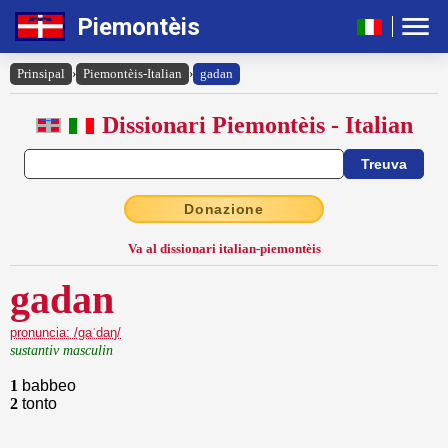
Piemontèis
Prinsipal
›
Piemontèis-Italian
›
gadan
Dissionari Piemontèis - Italian
Donazione
Va al dissionari italian-piemontèis
gadan
pronuncia: /gaˈdaŋ/
sustantiv masculin
1
babbeo
2
tonto