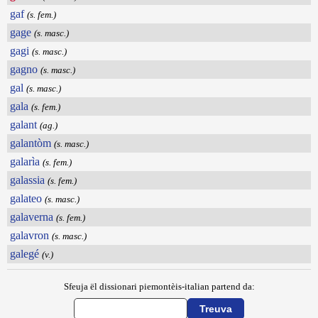
gaf
(s. fem.)
gage
(s. masc.)
gagi
(s. masc.)
gagno
(s. masc.)
gal
(s. masc.)
gala
(s. fem.)
galant
(ag.)
galantòm
(s. masc.)
galarìa
(s. fem.)
galassia
(s. fem.)
galateo
(s. masc.)
galaverna
(s. fem.)
galavron
(s. masc.)
galegé
(v.)
Sfeuja ël dissionari piemontèis-italian partend da: