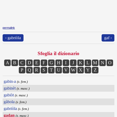
permalink
‹ gabriòla
gaf ›
Sfoglia il dizionario
A
B
C
D
E
F
G
H
I
J
K
L
M
N
O
P
Q
R
S
T
U
V
W
X
Y
Z
gabin-a
(s. fem.)
gabinèt
(s. masc.)
gabiòt
(s. masc.)
gàbola
(s. fem.)
gabriòla
(s. fem.)
gadan
(s. masc.)