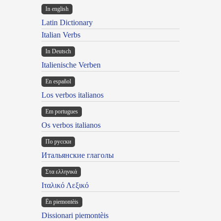
In english
Latin Dictionary
Italian Verbs
In Deutsch
Italienische Verben
En español
Los verbos italianos
Em portugues
Os verbos italianos
По русски
Итальянские глаголы
Στα ελληνικά
Ιταλικό Λεξικό
Ën piemontèis
Dissionari piemontèis