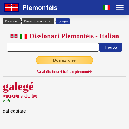
Piemontèis
Prinsipal
›
Piemontèis-Italian
›
galegé
Dissionari Piemontèis - Italian
Donazione
Va al dissionari italian-piemontèis
galegé
pronuncia: /galeˈʤe/
verb
galleggiare