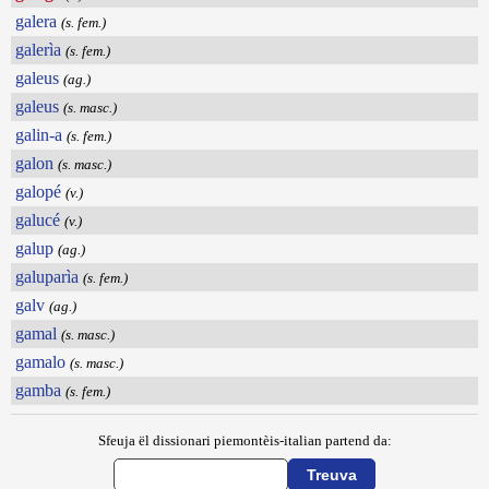
galera
(s. fem.)
galerìa
(s. fem.)
galeus
(ag.)
galeus
(s. masc.)
galin-a
(s. fem.)
galon
(s. masc.)
galopé
(v.)
galucé
(v.)
galup
(ag.)
galuparìa
(s. fem.)
galv
(ag.)
gamal
(s. masc.)
gamalo
(s. masc.)
gamba
(s. fem.)
Sfeuja ël dissionari piemontèis-italian partend da: