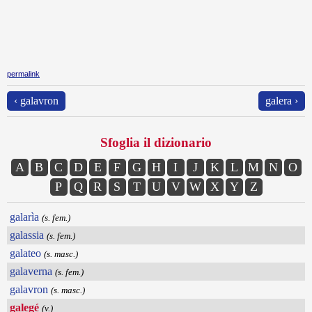
permalink
‹ galavron
galera ›
Sfoglia il dizionario
A
B
C
D
E
F
G
H
I
J
K
L
M
N
O
P
Q
R
S
T
U
V
W
X
Y
Z
galarìa
(s. fem.)
galassia
(s. fem.)
galateo
(s. masc.)
galaverna
(s. fem.)
galavron
(s. masc.)
galegé
(v.)