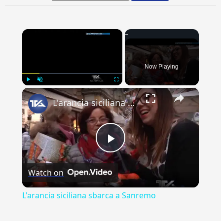
×
Now Playing
×
Play
Unmute
Fullscreen
L'arancia siciliana sbarca a Sanremo
Play
Watch on
Video
L'arancia siciliana sbarca a Sanremo