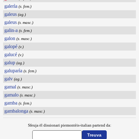
galerìa
(s. fem.)
galeus
(ag.)
galeus
(s. masc.)
galin-a
(s. fem.)
galon
(s. masc.)
galopé
(v.)
galucé
(v.)
galup
(ag.)
galuparìa
(s. fem.)
galv
(ag.)
gamal
(s. masc.)
gamalo
(s. masc.)
gamba
(s. fem.)
gambalonga
(s. masc.)
Sfeuja ël dissionari piemontèis-italian partend da: