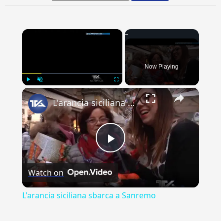
×
Now Playing
×
Play
Unmute
Fullscreen
L'arancia siciliana sbarca a Sanremo
Play
Watch on
Video
L'arancia siciliana sbarca a Sanremo