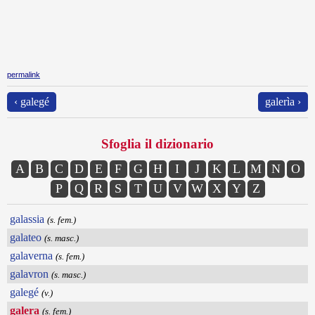
permalink
‹ galegé
galerìa ›
Sfoglia il dizionario
A
B
C
D
E
F
G
H
I
J
K
L
M
N
O
P
Q
R
S
T
U
V
W
X
Y
Z
galassia
(s. fem.)
galateo
(s. masc.)
galaverna
(s. fem.)
galavron
(s. masc.)
galegé
(v.)
galera
(s. fem.)