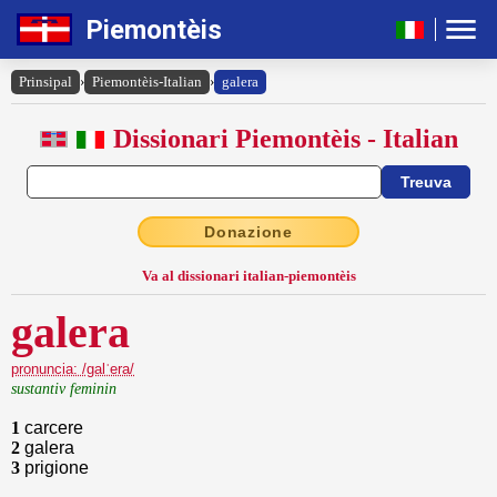
Piemontèis
Prinsipal
›
Piemontèis-Italian
›
galera
Dissionari Piemontèis - Italian
Donazione
Va al dissionari italian-piemontèis
galera
pronuncia: /galˈera/
sustantiv feminin
1
carcere
2
galera
3
prigione