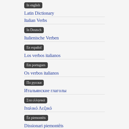
In english
Latin Dictionary
Italian Verbs
In Deutsch
Italienische Verben
En español
Los verbos italianos
Em portugues
Os verbos italianos
По русски
Итальянские глаголы
Στα ελληνικά
Ιταλικό Λεξικό
Ën piemontèis
Dissionari piemontèis