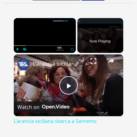
×
Now Playing
×
Play
Unmute
Fullscreen
L'arancia siciliana sbarca a Sanremo
Play
Watch on
Video
L'arancia siciliana sbarca a Sanremo