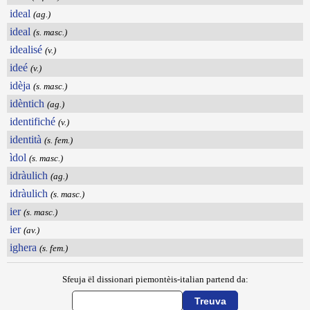
ideal
(ag.)
ideal
(s. masc.)
idealisé
(v.)
ideé
(v.)
idèja
(s. masc.)
idèntich
(ag.)
identifiché
(v.)
identità
(s. fem.)
ìdol
(s. masc.)
idràulich
(ag.)
idràulich
(s. masc.)
ier
(s. masc.)
ier
(av.)
ighera
(s. fem.)
Sfeuja ël dissionari piemontèis-italian partend da: