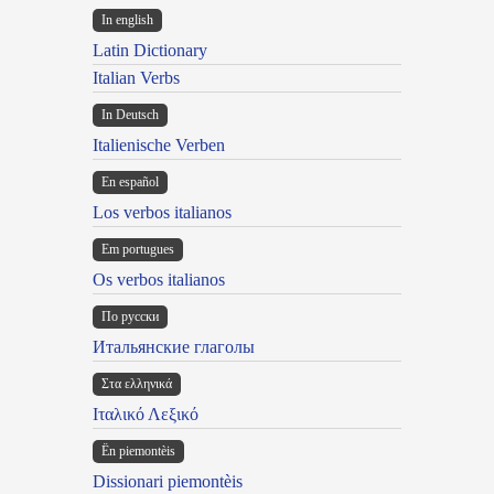
In english
Latin Dictionary
Italian Verbs
In Deutsch
Italienische Verben
En español
Los verbos italianos
Em portugues
Os verbos italianos
По русски
Итальянские глаголы
Στα ελληνικά
Ιταλικό Λεξικό
Ën piemontèis
Dissionari piemontèis