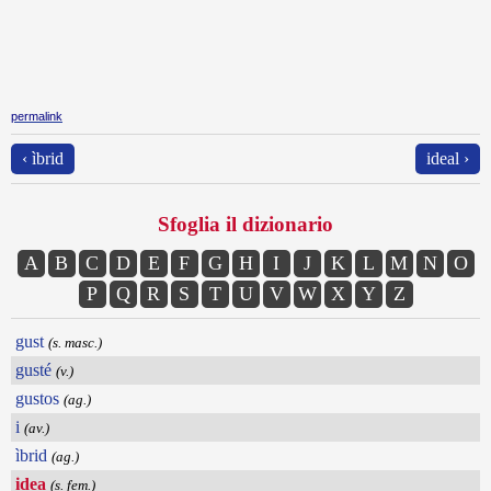
permalink
‹ ìbrid
ideal ›
Sfoglia il dizionario
A
B
C
D
E
F
G
H
I
J
K
L
M
N
O
P
Q
R
S
T
U
V
W
X
Y
Z
gust
(s. masc.)
gusté
(v.)
gustos
(ag.)
i
(av.)
ìbrid
(ag.)
idea
(s. fem.)