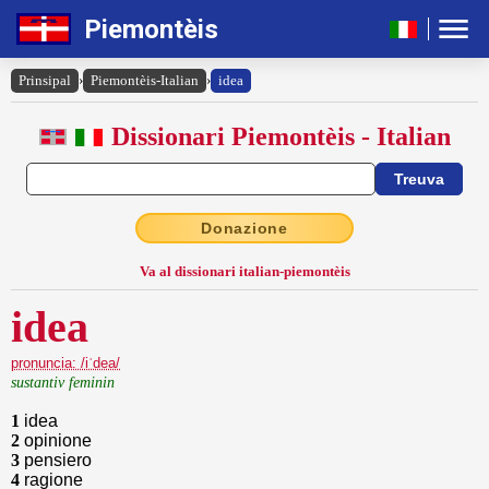
Piemontèis
Prinsipal
›
Piemontèis-Italian
›
idea
Dissionari Piemontèis - Italian
Donazione
Va al dissionari italian-piemontèis
idea
pronuncia: /iˈdea/
sustantiv feminin
1
idea
2
opinione
3
pensiero
4
ragione