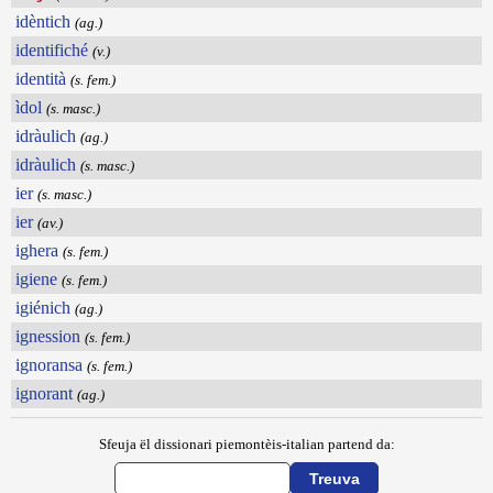
idèntich
(ag.)
identifiché
(v.)
identità
(s. fem.)
ìdol
(s. masc.)
idràulich
(ag.)
idràulich
(s. masc.)
ier
(s. masc.)
ier
(av.)
ighera
(s. fem.)
igiene
(s. fem.)
igiénich
(ag.)
ignession
(s. fem.)
ignoransa
(s. fem.)
ignorant
(ag.)
Sfeuja ël dissionari piemontèis-italian partend da: