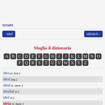
permalink
‹ ideé
idèntich ›
Sfoglia il dizionario
A
B
C
D
E
F
G
H
I
J
K
L
M
N
O
P
Q
R
S
T
U
V
W
X
Y
Z
idea
(s. fem.)
ideal
(ag.)
ideal
(s. masc.)
idealisé
(v.)
ideé
(v.)
idèja
(s. masc.)