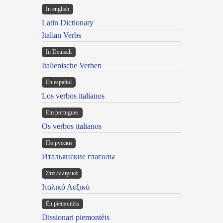
In english
Latin Dictionary
Italian Verbs
In Deutsch
Italienische Verben
En español
Los verbos italianos
Em portugues
Os verbos italianos
По русски
Итальянские глаголы
Στα ελληνικά
Ιταλικό Λεξικό
Ën piemontèis
Dissionari piemontèis