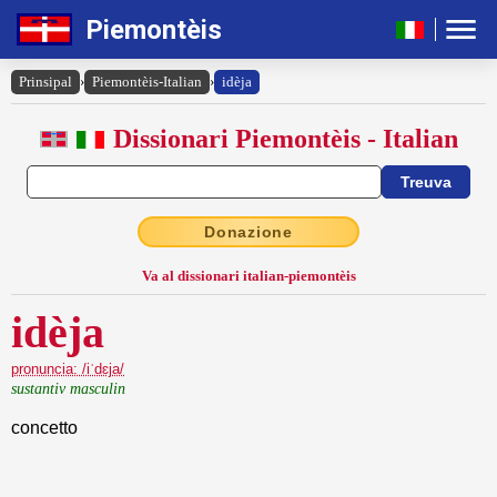
Piemontèis
Prinsipal
›
Piemontèis-Italian
›
idèja
Dissionari Piemontèis - Italian
Donazione
Va al dissionari italian-piemontèis
idèja
pronuncia: /iˈdɛja/
sustantiv masculin
concetto