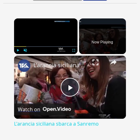
×
Now Playing
×
Play
Unmute
Fullscreen
L'arancia siciliana sbarca a Sanremo
Play
Watch on
Video
L'arancia siciliana sbarca a Sanremo