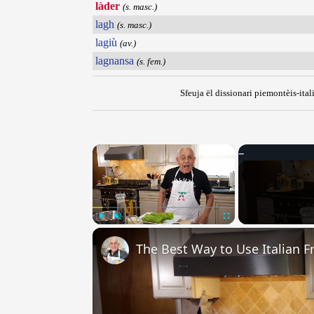
làder
(s. masc.)
lagh
(s. masc.)
lagiù
(av.)
lagnansa
(s. fem.)
Sfeuja ël dissionari piemontèis-ital
×
Play
Unmute
Fullscreen
The Best Way to Use Italian F