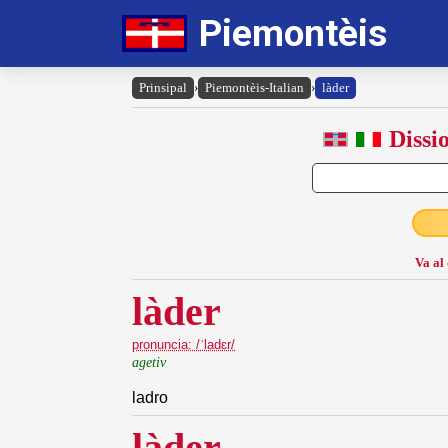
Piemontèis
Prinsipal
›
Piemontèis-Italian
›
làder
Dissi
Va al
làder
pronuncia: /ˈladɛr/
agetiv
ladro
làder