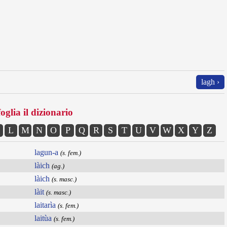
lagh ›
oglia il dizionario
L
M
N
O
P
Q
R
S
T
U
V
W
X
Y
Z
lagun-a
(s. fem.)
làich
(ag.)
làich
(s. masc.)
làit
(s. masc.)
laitarìa
(s. fem.)
laitùa
(s. fem.)