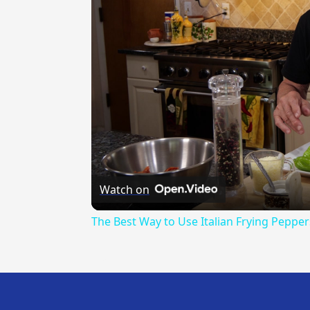
Watch on
The Best Way to Use Italian Frying Pepper
---CACHE---