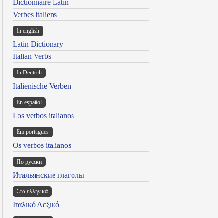
Dictionnaire Latin
Verbes italiens
In english
Latin Dictionary
Italian Verbs
In Deutsch
Italienische Verben
En español
Los verbos italianos
Em portugues
Os verbos italianos
По русски
Итальянские глаголы
Στα ελληνικά
Ιταλικό Λεξικό