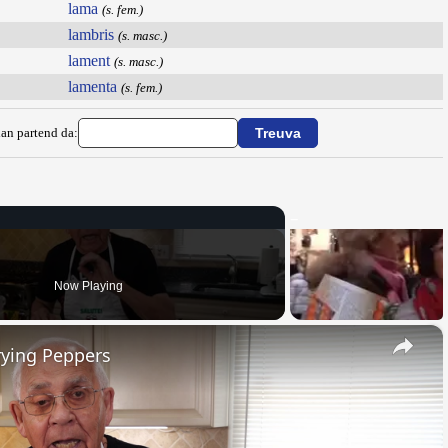
lama
(s. fem.)
lambris
(s. masc.)
lament
(s. masc.)
lamenta
(s. fem.)
ian partend da:
Now Playing
×
rying Peppers