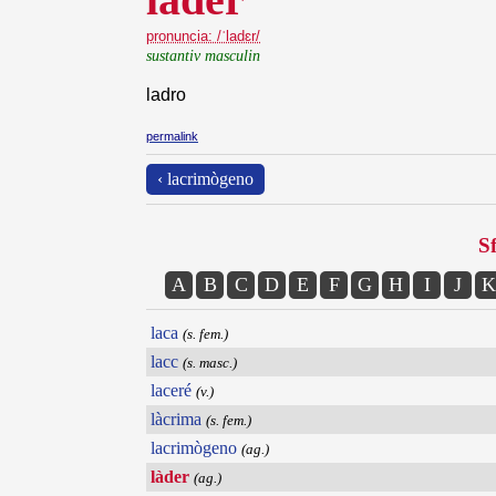
pronuncia: /ˈladɛr/
sustantiv masculin
ladro
permalink
‹ lacrimògeno
Sf
A
B
C
D
E
F
G
H
I
J
K
laca
(s. fem.)
lacc
(s. masc.)
laceré
(v.)
làcrima
(s. fem.)
lacrimògeno
(ag.)
làder
(ag.)