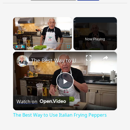
×
Now Playing
×
Play
Unmute
Fullscreen
The Best Way to Use Italian Frying Peppers
Play
Watch on
Video
The Best Way to Use Italian Frying Peppers