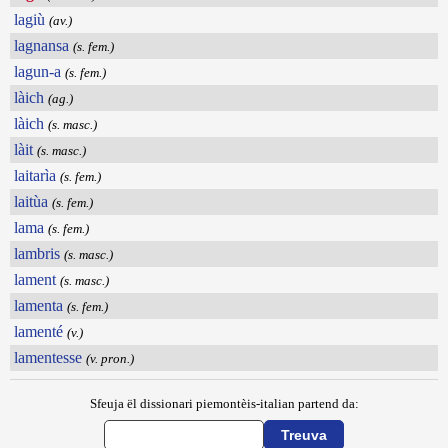
lagiù
(av.)
lagnansa
(s. fem.)
lagun-a
(s. fem.)
làich
(ag.)
làich
(s. masc.)
làit
(s. masc.)
laitarìa
(s. fem.)
laitùa
(s. fem.)
lama
(s. fem.)
lambris
(s. masc.)
lament
(s. masc.)
lamenta
(s. fem.)
lamenté
(v.)
lamentesse
(v. pron.)
Sfeuja ël dissionari piemontèis-italian partend da: