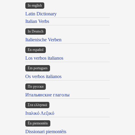
In english
Latin Dictionary
Italian Verbs
In Deutsch
Italienische Verben
En español
Los verbos italianos
Em portugues
Os verbos italianos
По русски
Итальянские глаголы
Στα ελληνικά
Ιταλικό Λεξικό
Ën piemontèis
Dissionari piemontèis