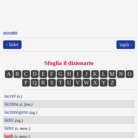
permalink
‹ làder
lagiù ›
Sfoglia il dizionario
A
B
C
D
E
F
G
H
I
J
K
L
M
N
O
P
Q
R
S
T
U
V
W
X
Y
Z
laceré
(v.)
làcrima
(s. fem.)
lacrimògeno
(ag.)
làder
(ag.)
làder
(s. masc.)
lagh
(s. masc.)