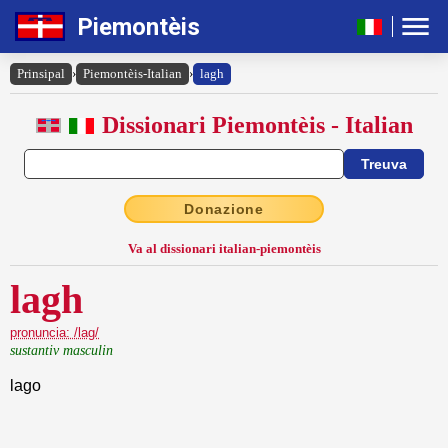
Piemontèis
Prinsipal
›
Piemontèis-Italian
›
lagh
Dissionari Piemontèis - Italian
Donazione
Va al dissionari italian-piemontèis
lagh
pronuncia: /lag/
sustantiv masculin
lago