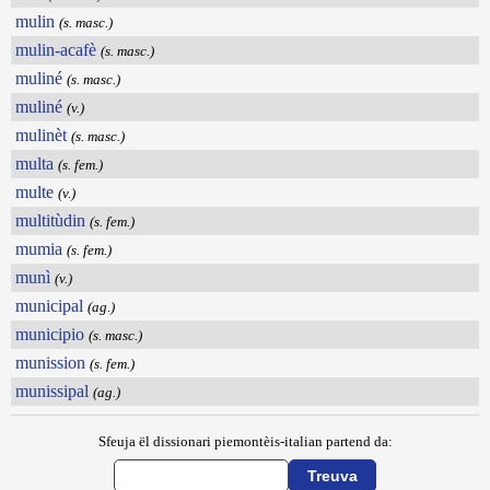
mulin
(s. masc.)
mulin-acafè
(s. masc.)
muliné
(s. masc.)
muliné
(v.)
mulinèt
(s. masc.)
multa
(s. fem.)
multe
(v.)
multitùdin
(s. fem.)
mumia
(s. fem.)
munì
(v.)
municipal
(ag.)
municipio
(s. masc.)
munission
(s. fem.)
munissipal
(ag.)
Sfeuja ël dissionari piemontèis-italian partend da: