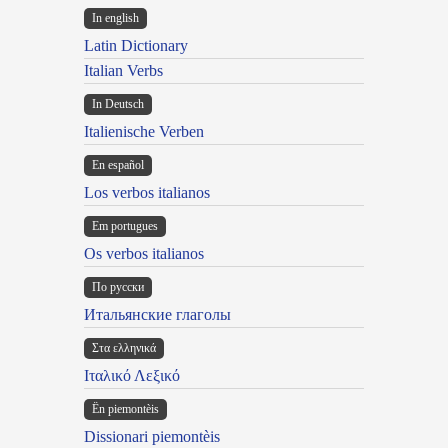
In english
Latin Dictionary
Italian Verbs
In Deutsch
Italienische Verben
En español
Los verbos italianos
Em portugues
Os verbos italianos
По русски
Итальянские глаголы
Στα ελληνικά
Ιταλικό Λεξικό
Ën piemontèis
Dissionari piemontèis