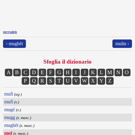
permalink
‹ mughèt
mulin ›
Sfoglia il dizionario
A
B
C
D
E
F
G
H
I
J
K
L
M
N
O
P
Q
R
S
T
U
V
W
X
Y
Z
mufì
(ag.)
mufì
(v.)
mugé
(v.)
mugg
(s. masc.)
mughèt
(s. masc.)
mul
(s. masc.)