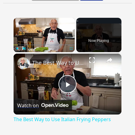
×
Now Playing
×
Play
Unmute
Fullscreen
The Best Way to Use Italian Frying Peppers
Play
Watch on
Video
The Best Way to Use Italian Frying Peppers