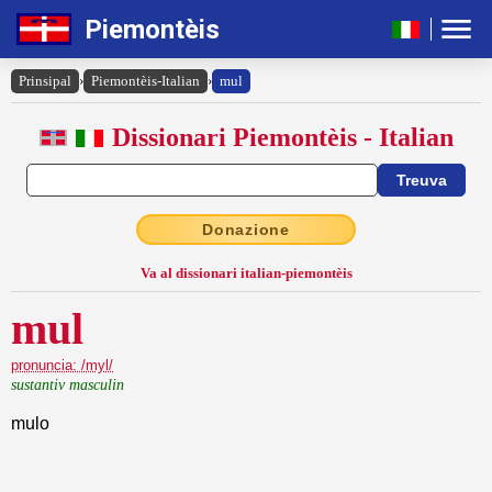
Piemontèis
Prinsipal
›
Piemontèis-Italian
›
mul
Dissionari Piemontèis - Italian
Donazione
Va al dissionari italian-piemontèis
mul
pronuncia: /myl/
sustantiv masculin
mulo